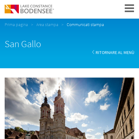
Navigation
Prima pagina
Area stampa
Communicati stampa
San Gallo
RITORNARE AL MENÙ