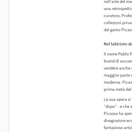
nell’arte del ma
una retrospettiv
curatore, Profe
collezioni priva
del genio Picas
Nel labirinto 
Il nome Pablo P
brand di succes
vendere anche a
maggior parte de
moderna. Picass
prima metà del
La sua opera si
“dopo” - e che 
Picasso ha sper
disegnatore ecc
fantasioso arti