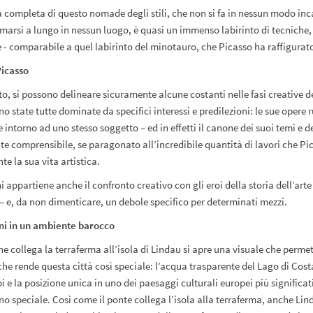
era completa di questo nomade degli stili, che non si fa in nessun modo inc
rmarsi a lungo in nessun luogo, è quasi un immenso labirinto di tecniche,
 - comparabile a quel labirinto del minotauro, che Picasso ha raffigurato
Picasso
o, si possono delineare sicuramente alcune costanti nelle fasi creative de
o state tutte dominate da specifici interessi e predilezioni: le sue opere
intorno ad uno stesso soggetto – ed in effetti il canone dei suoi temi e d
nte comprensibile, se paragonato all’incredibile quantità di lavori che Pi
te la sua vita artistica.
i appartiene anche il confronto creativo con gli eroi della storia dell’arte
 – e, da non dimenticare, un debole specifico per determinati mezzi.
ni in un ambiente barocco
he collega la terraferma all’isola di Lindau si apre una visuale che permet
che rende questa città così speciale: l’acqua trasparente del Lago di Cost
i e la posizione unica in uno dei paesaggi culturali europei più significat
no speciale. Così come il ponte collega l’isola alla terraferma, anche Lin