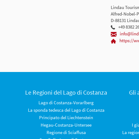
Lindau Touri
Alfred-Nobel-P
D-88131 Linda
+49 8382 2
info@lind
https://w
Le Regioni del Lago di Costanza
Gli
Lago di Costanza-Vorarlberg
La sponda tedesca del Lago di Costanza
Principato del Liechtenstein
Hegau-Costanza-Untersee
I g
Regione di Sciaffusa
La regio