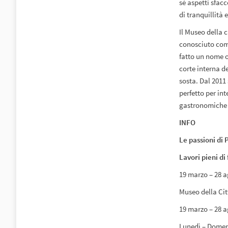
sè aspetti sfac
di tranquillità
Il Museo della c
conosciuto come
fatto un nome ol
corte interna d
sosta. Dal 2011 
perfetto per in
gastronomiche d
INFO
Le passioni di 
Lavori pieni di
19 marzo – 28 a
Museo della Cit
19 marzo – 28 a
Lunedì – Domeni