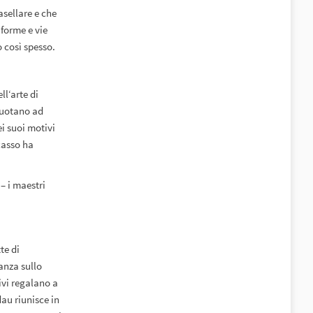
asellare e che
 forme e vie
 così spesso.
ll‘arte di
 ruotano ad
ei suoi motivi
casso ha
 – i maestri
te di
anza sullo
ivi regalano a
dau riunisce in