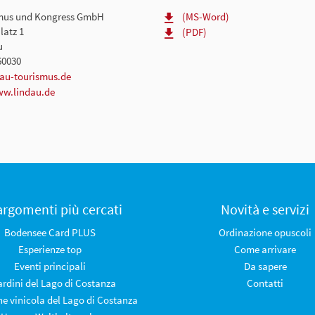
smus und Kongress GmbH
(MS-Word)
latz 1
(PDF)
u
60030
au-tourismus.de
ww.lindau.de
 argomenti più cercati
Novità e servizi
Bodensee Card PLUS
Ordinazione opuscoli
Esperienze top
Come arrivare
Eventi principali
Da sapere
iardini del Lago di Costanza
Contatti
ne vinicola del Lago di Costanza