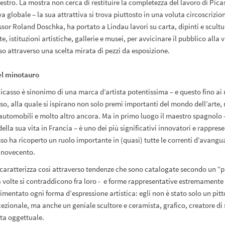
estro. La mostra non cerca di restituire la completezza del lavoro di Pica
a globale – la sua attrattiva si trova piuttosto in una voluta circoscrizio
ssor Roland Doschka, ha portato a Lindau lavori su carta, dipinti e scultu
te, istituzioni artistiche, gallerie e musei, per avvicinare il pubblico alla v
so attraverso una scelta mirata di pezzi da esposizione.
del minotauro
icasso è sinonimo di una marca d’artista potentissima – e questo fino ai n
so, alla quale si ispirano non solo premi importanti del mondo dell’arte,
utomobili e molto altro ancora. Ma in primo luogo il maestro spagnolo 
lla sua vita in Francia – è uno dei più significativi innovatori e rapprese
o ha ricoperto un ruolo importante in (quasi) tutte le correnti d’avangu
 novecento.
 caratterizza così attraverso tendenze che sono catalogate secondo un “
a volte si contraddicono fra loro - e forme rappresentative estremamente 
imentato ogni forma d’espressione artistica: egli non è stato solo un pitt
ezionale, ma anche un geniale scultore e ceramista, grafico, creatore di 
sta oggettuale.