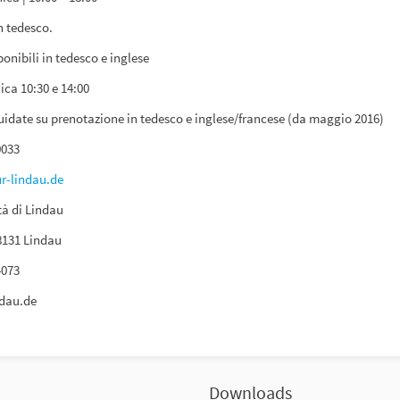
n tedesco.
onibili in tedesco e inglese
ca 10:30 e 14:00
guidate su prenotazione in tedesco e inglese/francese (da maggio 2016)
0033
-lindau.de
tà di Lindau
8131 Lindau
4073
dau.de
Downloads