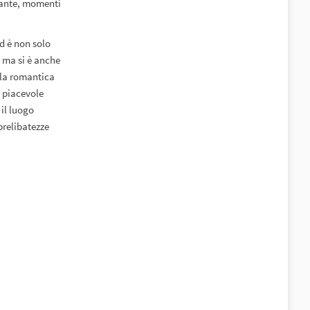
egante, momenti
ed è non solo
 ma si è anche
, la romantica
a piacevole
 il luogo
prelibatezze