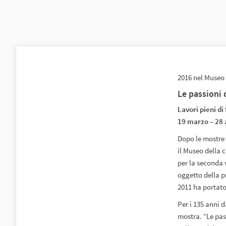
2016 nel Museo 
Le passioni 
Lavori pieni di
19 marzo – 28 
Dopo le mostre 
il Museo della c
per la seconda v
oggetto della p
2011 ha portato 
Per i 135 anni d
mostra. “Le pas