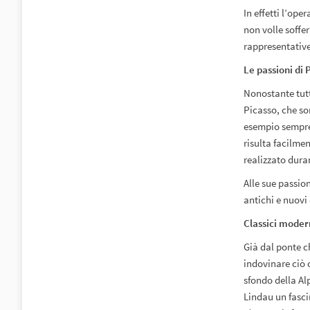
In effetti l’op
non volle soffe
rappresentative
Le passioni di 
Nonostante tutt
Picasso, che son
esempio sempre 
risulta facilme
realizzato duran
Alle sue passion
antichi e nuovi
Classici moder
Già dal ponte c
indovinare ciò 
sfondo della Alp
Lindau un fasci