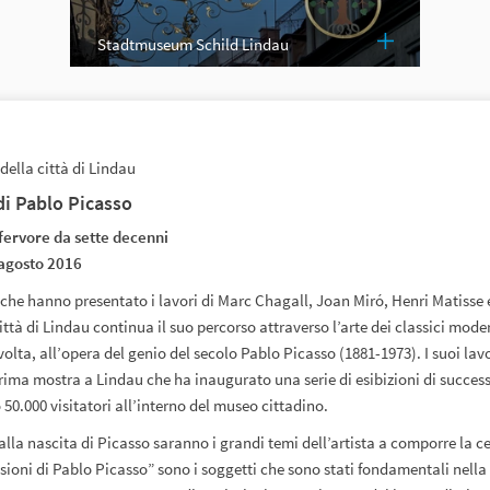
Stadtmuseum Schild Lindau
della città di Lindau
di Pablo Picasso
 fervore da sette decenni
agosto 2016
che hanno presentato i lavori di Marc Chagall, Joan Miró, Henri Matisse 
ittà di Lindau continua il suo percorso attraverso l’arte dei classici moder
olta, all’opera del genio del secolo Pablo Picasso (1881-1973). I suoi lavo
rima mostra a Lindau che ha inaugurato una serie di esibizioni di success
50.000 visitatori all’interno del museo cittadino.
alla nascita di Picasso saranno i grandi temi dell’artista a comporre la ce
sioni di Pablo Picasso” sono i soggetti che sono stati fondamentali nella