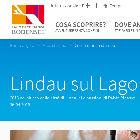
Internazionale
IT
Tempo
COSA SCOPRIRE?
DOVE A
AVVENTURE SENZA CONFINI
TRE PAESI E UN
Prima pagina
Area stampa
Communicati stampa
Lindau sul Lago
2016 nel Museo della città di Lindau: Le passioni di Pablo Picasso
16.04.2016