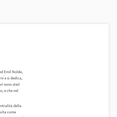
ed Emil Nolde,
ni e si dedica,
ri sono stati
o, e che nel
ntralità della
 vita come