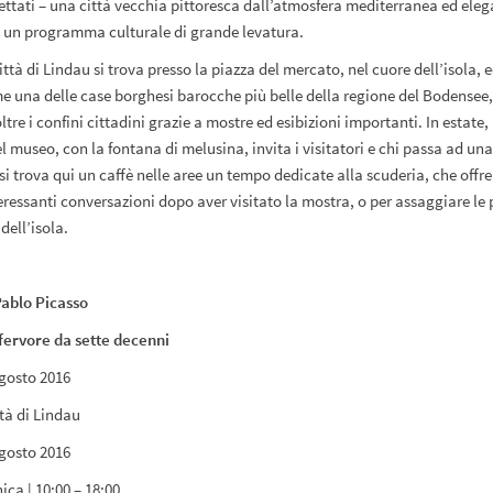
cettati – una città vecchia pittoresca dall’atmosfera mediterranea ed el
 e un programma culturale di grande levatura.
ittà di Lindau si trova presso la piazza del mercato, nel cuore dell’isola, 
 una delle case borghesi barocche più belle della regione del Bodensee,
tre i confini cittadini grazie a mostre ed esibizioni importanti. In estate
el museo, con la fontana di melusina, invita i visitatori e chi passa ad un
si trova qui un caffè nelle aree un tempo dedicate alla scuderia, che offre
teressanti conversazioni dopo aver visitato la mostra, o per assaggiare le 
ell’isola.
Pablo Picasso
 fervore da sette decenni
gosto 2016
tà di Lindau
gosto 2016
ca | 10:00 – 18:00