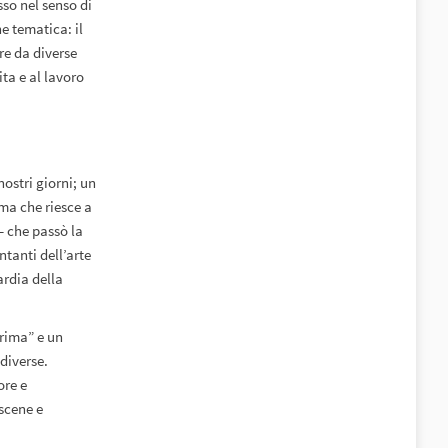
sso nel senso di
ne tematica: il
re da diverse
ita e al lavoro
ostri giorni; un
 ma che riesce a
– che passò la
ntanti dell’arte
ardia della
prima” e un
diverse.
ore e
scene e