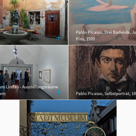
Pablo Picasso, Drei Badende, Ju
Pins, 1920
m Lindau - Ausstellungsräume
ern
Pablo Picasso, Selbstporträt, 1