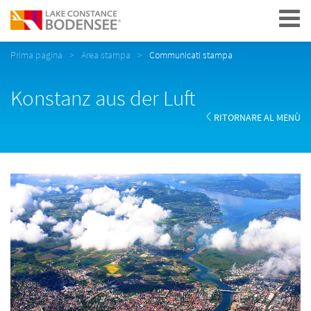
Navigation
Prima pagina
Area stampa
Communicati stampa
Konstanz aus der Luft
RITORNARE AL MENÙ