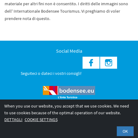
materiale per altri fini non è consentito. I diritti delle immagini sono
dell' Internationale Bodensee Tourismus. Vi preghiamo di voler
prendere nota di questo.
Social Media
Seguiteci o dateci i vostri consigli!
When you use our website, you accept that we use cookies. We need
to use cookies because of the optimal operation of our website.
© 2026 Internationale Bodensee Tourismus GmbH
DETTAGLI
COOKIE SETTINGS
Legal notice
Privacy Policy
OK