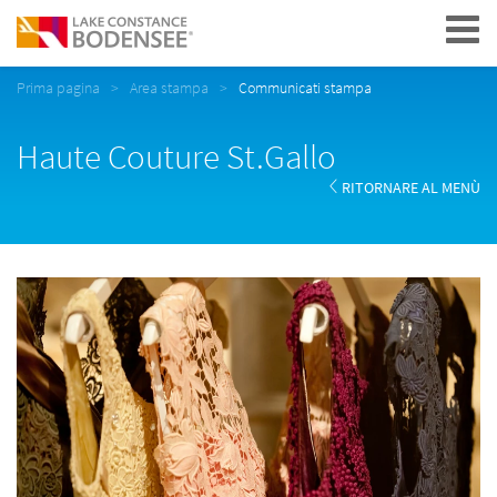
Navigation
Prima pagina
Area stampa
Communicati stampa
Haute Couture St.Gallo
RITORNARE AL MENÙ