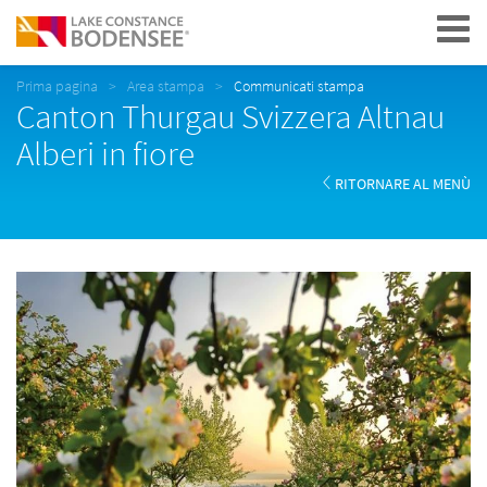
Navigation
Prima pagina
Area stampa
Communicati stampa
Canton Thurgau Svizzera Altnau
Alberi in fiore
RITORNARE AL MENÙ