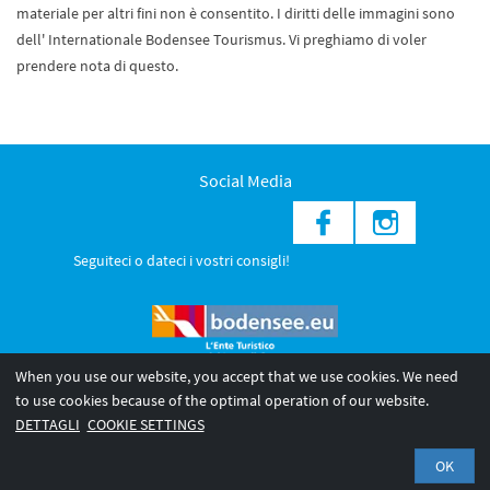
materiale per altri fini non è consentito. I diritti delle immagini sono
dell' Internationale Bodensee Tourismus. Vi preghiamo di voler
prendere nota di questo.
Social Media
Seguiteci o dateci i vostri consigli!
When you use our website, you accept that we use cookies. We need
to use cookies because of the optimal operation of our website.
© 2026 Internationale Bodensee Tourismus GmbH
DETTAGLI
COOKIE SETTINGS
Legal notice
Privacy Policy
OK