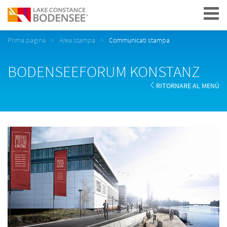
Navigation
Prima pagina
Area stampa
Communicati stampa
BODENSEEFORUM KONSTANZ
RITORNARE AL MENÙ