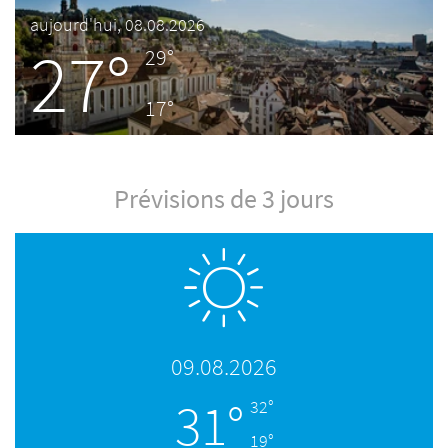
aujourd'hui, 08.08.2026
27°
29°
17°
Prévisions de 3 jours
09.08.2026
31°
32°
19°