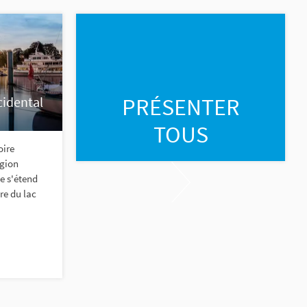
PRÉSENTER
cidental
TOUS
oire
égion
e s'étend
bre du lac