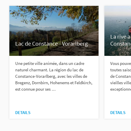
La rive 
Lac de Constance - Vorarlberg
Constan
Une petite ville animée, dans un cadre
Vous pouve
naturel charmant. La région du lac de
toutes sais
Constance-Vorarlberg, avec les villes de
de Constanc
Bregenz, Dornbirn, Hohenems et Feldkirch,
vieilles vi
est connue pour ses …
exceptionn
DETAILS
DETAILS