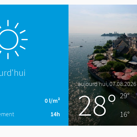
urd'hui
aujourd'hui, 07.08.2026
28°
29°
0 l/m²
16°
lement
14h