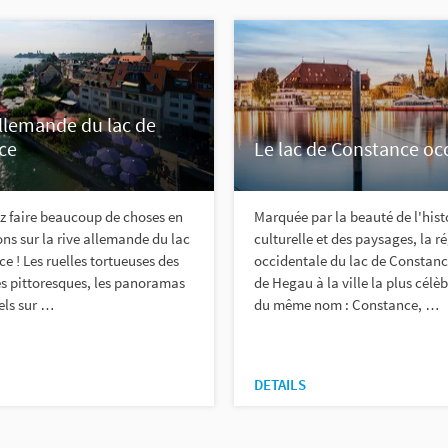
allemande du lac de
ce
Le lac de Constance oc
z faire beaucoup de choses en
Marquée par la beauté de l'hist
ons sur la rive allemande du lac
culturelle et des paysages, la r
e ! Les ruelles tortueuses des
occidentale du lac de Constanc
lles pittoresques, les panoramas
de Hegau à la ville la plus célè
els sur …
du même nom : Constance, …
DETAILS