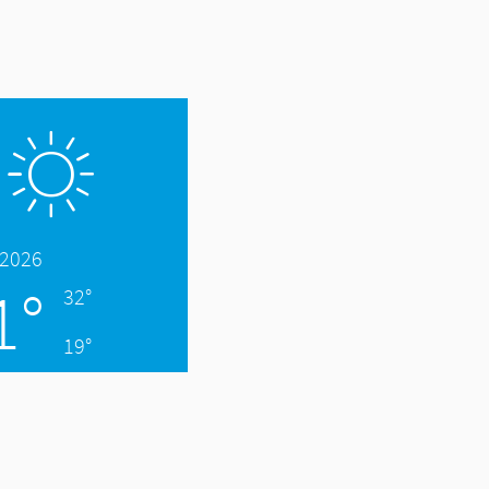
.2026
1°
32°
19°