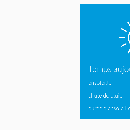
Temps aujo
ensoleillé
chute de pluie
durée d'ensoleil