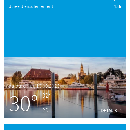
durée d'ensoleillement
13h
aujourd'hui, 10.08.2026
30°
32°
20°
DETAILS