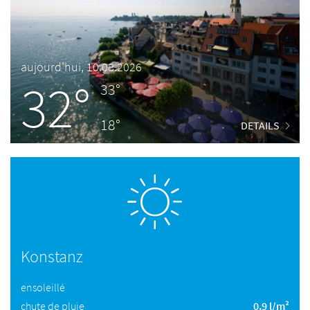
aujourd'hui, 10.08.2026
32°
33°
18°
DETAILS
Konstanz
ensoleillé
chute de pluie
0.9 l/m²