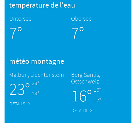
température de l'eau
Untersee
Obersee
7°
7°
météo montagne
Malbun, Liechtenstein
Berg Säntis,
Ostschweiz
23°
23°
16°
16°
14°
12°
DETAILS
DETAILS