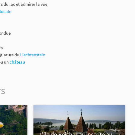
s du lac et admirer la vue
 locale
fondue
es
légiature du
Liechtenstein
u un
château
ys
L'île de Reichenau inscrite au