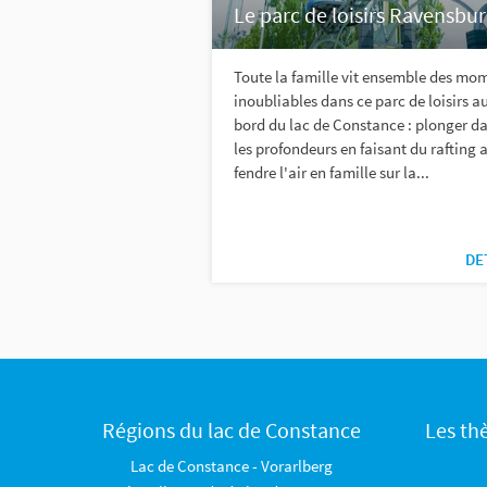
Le parc de loisirs Ravensbu
Toute la famille vit ensemble des mo
inoubliables dans ce parc de loisirs a
bord du lac de Constance : plonger d
les profondeurs en faisant du rafting a
fendre l'air en famille sur la...
DE
Régions du lac de Constance
Les th
Lac de Constance - Vorarlberg