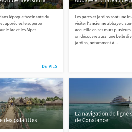
dans lépoque fascinante du
Les parcs et jardins sont une in
t appréciez le superbe
visiter l'ancienne abbaye ciste
r le lac et les Alpes.
accueille en ses murs plusieurs 
on découvre aussi une belle div
jardins, notamment à...
DETAILS
La navigation de ligne s
 des palafittes
de Constance