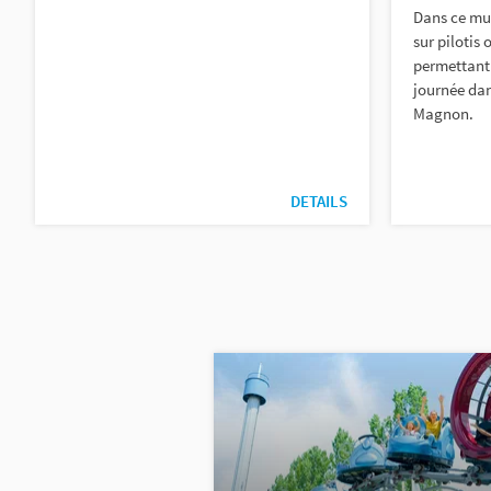
Dans ce mus
sur pilotis 
permettant 
journée da
Magnon.
DETAILS