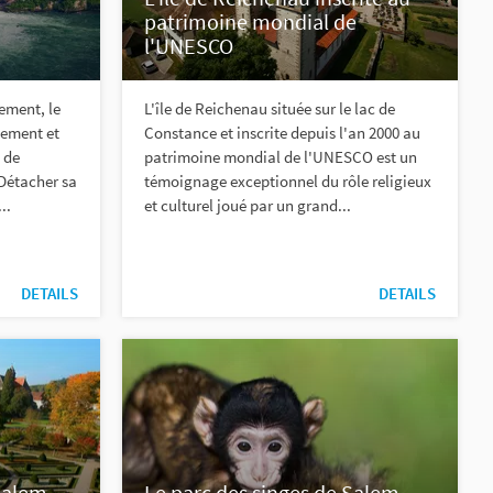
patrimoine mondial de
l'UNESCO
ement, le
L'île de Reichenau située sur le lac de
sement et
Constance et inscrite depuis l'an 2000 au
 de
patrimoine mondial de l'UNESCO est un
 Détacher sa
témoignage exceptionnel du rôle religieux
..
et culturel joué par un grand...
DETAILS
DETAILS
Salem
Le parc des singes de Salem