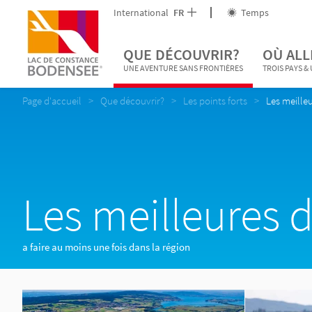
International
FR
Temps
QUE DÉCOUVRIR?
OÙ ALL
UNE AVENTURE SANS FRONTIÈRES
TROIS PAYS &
Page d'accueil
Que découvrir?
Les points forts
Les meille
Les meilleures 
a faire au moins une fois dans la région