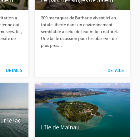
vitation à
200 macaques de Barbarie vivent ici en
rcienne qui
totale liberté dans un environnement
musées. Ici,
semblable à celui de leur milieu naturel.
ersité de
Une belle ocassion pour les observer de
plus près...
DETAILS
DETAILS
ur le lac
L'île de Mainau