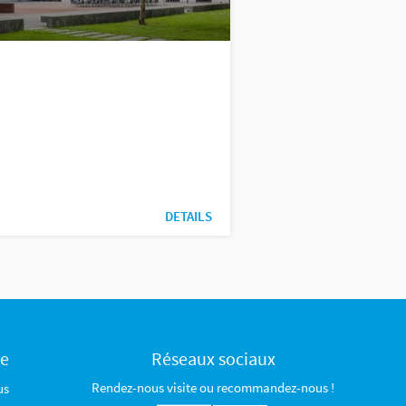
DETAILS
ce
Réseaux sociaux
Rendez-nous visite ou recommandez-nous !
us