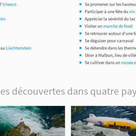
l’
Unesco
Se promener sur les hauteur
Participer à une fête du
vin
hin
Apprécier la sérénité du lac
Visiter un
marché de Noël
Se retrouver autour d’une 
Se déguiser pour carnaval
t au
Liechtenstein
Se détendre dans les therm
Skier à Malbun, lieu de vil
Se cultiver dans un
musée
o
es découvertes dans quatre pa