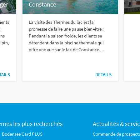
rger
Constance
ments
La visite des Thermes du lac est la
u
promesse de faire une pause bien-être :
ans
Pendant la saison froide, les clients se
lpin,
détendent dans la piscine thermale qui
offre une vue sur le lac de Constance....
TAILS
DETAILS
èmes les plus recherchés
Actualités & servi
Bodensee Card PLUS
Commande de prospect