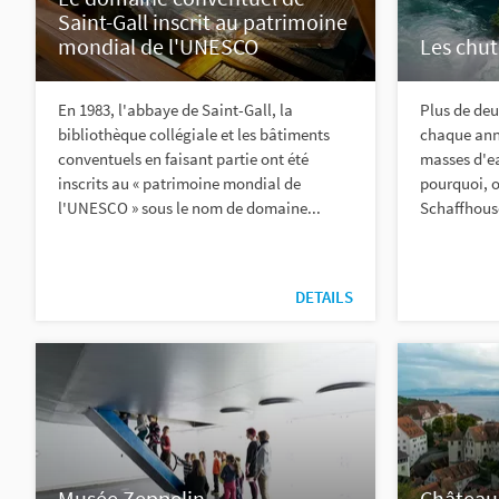
Saint-Gall inscrit au patrimoine
mondial de l'UNESCO
Les chut
En 1983, l'abbaye de Saint-Gall, la
Plus de deu
bibliothèque collégiale et les bâtiments
chaque ann
conventuels en faisant partie ont été
masses d'ea
inscrits au « patrimoine mondial de
pourquoi, o
l'UNESCO » sous le nom de domaine...
Schaffhouse 
DETAILS
Musée Zeppelin
Château