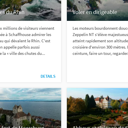
es du Rhin
Voler en dirigeable
x millions de visiteurs viennent
Les moteurs bourdonnent douc
ée à Schaffhouse admirer les
Zeppelin NT s'élève majestueu
u qui dévalent le Rhin. C'est
atteint rapidement son altitude
n appelle parfois aussi
croisière d'environ 300 mètres.
la « ville des chutes du...
ceinture, faire un tour, regarder.
DETAILS
-fort de Meersburg
Abbaye et château de 