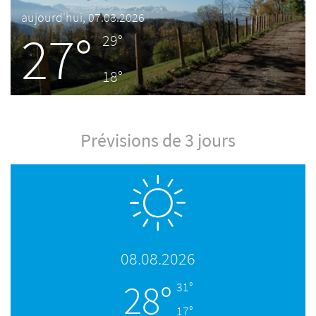
aujourd'hui, 07.08.2026
27°
29°
18°
Prévisions de 3 jours
08.08.2026
28°
31°
17°