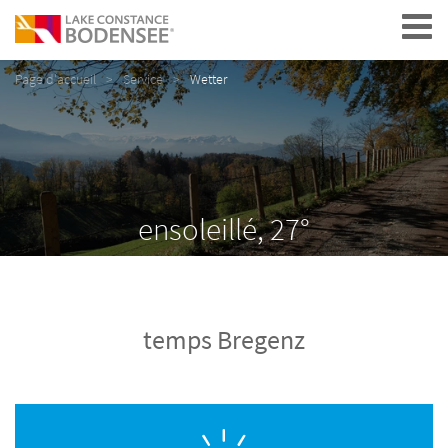
Navigation
Page d'accueil
Service
Wetter
ensoleillé, 27°
temps Bregenz