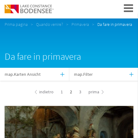
Navigation
Prima pagina
Quando venire?
Primavera
Da fare in primavera
Da fare in primavera
map.Karten Ansicht
map.Filter
indietro
1
2
3
prima