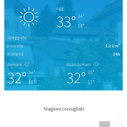
oggi
33°
34°
18°
soleggiato
piovisità
1.2 l/m²
eliofania
14h
domani
dopodomani
32°
32°
34°
35°
18°
17°
Stagioni consigliati