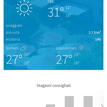
oggi
31°
32°
19°
soleggiato
piovisità
2.7 l/m²
eliofania
14h
domani
dopodomani
27°
27°
28°
29°
20°
16°
Stagioni consigliati