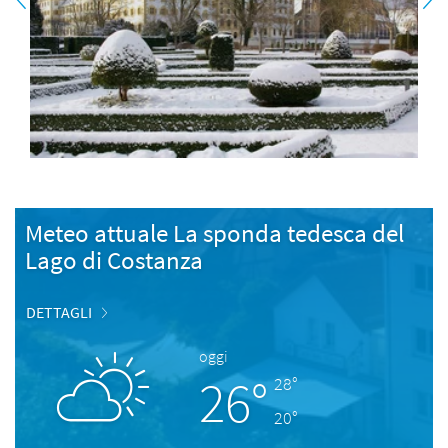
Meteo attuale La sponda tedesca del
Lago di Costanza
DETTAGLI
oggi
26°
28°
20°