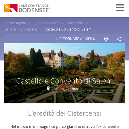
Navigation
Prima pagina
Quando venire?
Primavera
Da fare in primavera
Castello e Convento di Salem
RITORNARE AL MENÙ
Castello e Convento di Salem
Salem, Germania
L’eredità dei Cistercensi
Nel mezzo di un magnifico parco-giardino si trova l’ex-convento