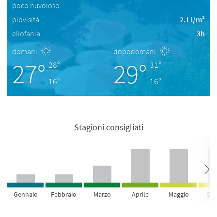
poco nuvoloso
piovisità
2.1 l/m²
eliofania
3h
domani
dopodomani
27°
29°
28°
31°
16°
16°
Stagioni consigliati
Gennaio
Febbraio
Marzo
Aprile
Maggio
Giu