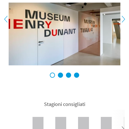
1
2
3
4
Stagioni consigliati