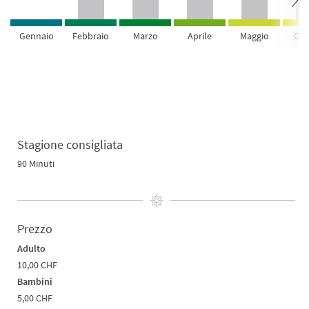
Gennaio
Febbraio
Marzo
Aprile
Maggio
Giu
Stagione consigliata
90 Minuti
Prezzo
Adulto
10,00 CHF
Bambini
5,00 CHF