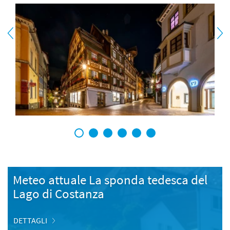
1
2
3
4
5
6
Meteo attuale La sponda tedesca del
Lago di Costanza
DETTAGLI