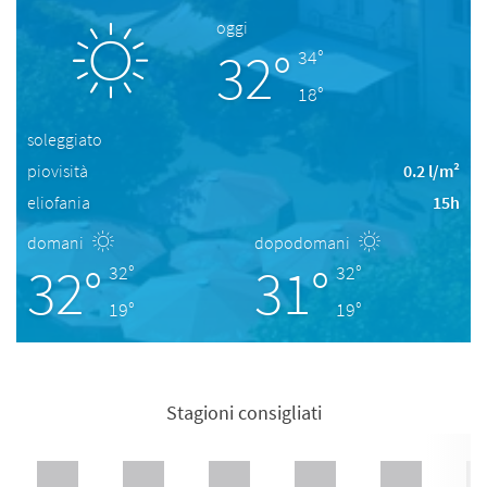
oggi
32°
34°
18°
soleggiato
piovisità
0.2 l/m²
eliofania
15h
domani
dopodomani
32°
31°
32°
32°
19°
19°
Stagioni consigliati