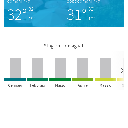
domani
dopodomani
32°
31°
32°
32°
19°
19°
Stagioni consigliati
Gennaio
Febbraio
Marzo
Aprile
Maggio
Giu