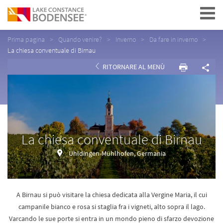
Navigation
Prima pagina
Quando venire?
Inverno
Da fare in inverno
La chiesa conventuale di Birnau
RITORNARE AL MENÙ
La chiesa conventuale di Birnau
Uhldingen-Mühlhofen, Germania
A Birnau si può visitare la chiesa dedicata alla Vergine Maria, il cui
campanile bianco e rosa si staglia fra i vigneti, alto sopra il lago.
Varcando le sue porte si entra in un mondo pieno di sfarzo devozione