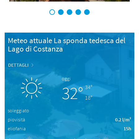
1
2
3
4
5
Meteo attuale La sponda tedesca del
Lago di Costanza
DETTAGLI
oggi
32°
34°
18°
soleggiato
piovisità
0.2 l/m²
eliofania
15h