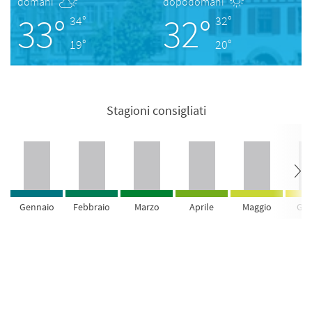
domani
dopodomani
33°
32°
34°
32°
19°
20°
Stagioni consigliati
Gennaio
Febbraio
Marzo
Aprile
Maggio
Giu