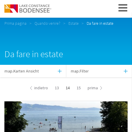
Navigation
Prima pagina
Quando venire?
Estate
Da fare in estate
Da fare in estate
map.Karten Ansicht
map.Filter
indietro
13
14
15
prima