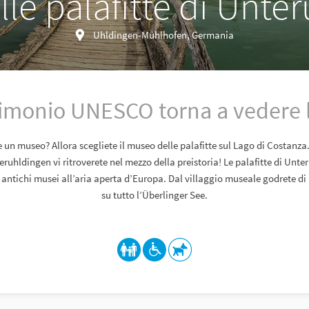
le palafitte di Unte
Uhldingen-Mühlhofen, Germania
rimonio UNESCO torna a vedere 
re un museo? Allora scegliete il museo delle palafitte sul Lago di Costanza
eruhldingen vi ritroverete nel mezzo della preistoria! Le palafitte di Un
ù antichi musei all’aria aperta d’Europa. Dal villaggio museale godrete di
su tutto l’Überlinger See.