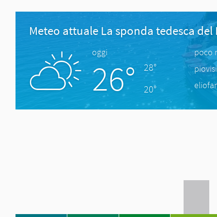
Meteo attuale La sponda tedesca del
oggi
poco 
26°
28°
piovis
eliofa
20°