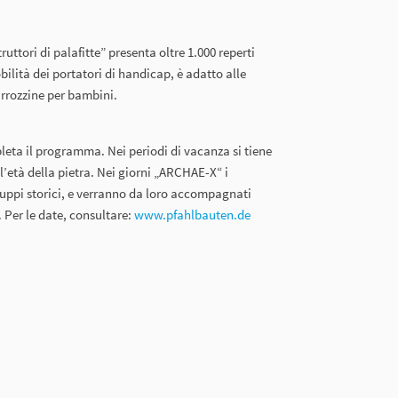
ruttori di palafitte” presenta oltre 1.000 reperti
bilità dei portatori di handicap, è adatto alle
arrozzine per bambini.
pleta il programma. Nei periodi di vacanza si tiene
’età della pietra. Nei giorni „ARCHAE-X“ i
ruppi storici, e verranno da loro accompagnati
 Per le date, consultare:
www.pfahlbauten.de