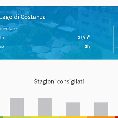
 Lago di Costanza
nuvoloso
ità
2 l/m²
nia
3h
Stagioni consigliati