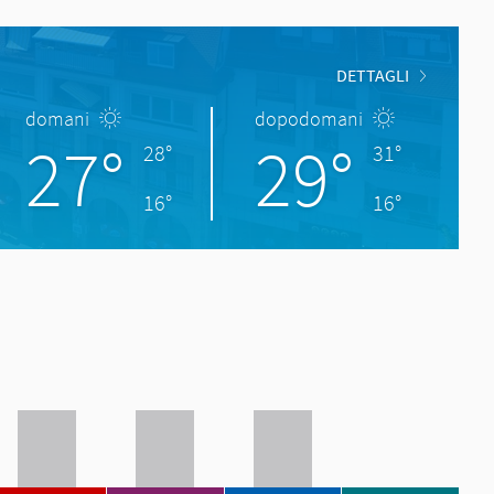
DETTAGLI
domani
dopodomani
27°
29°
28°
31°
16°
16°