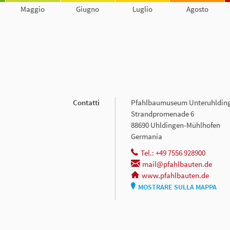
Maggio
Giugno
Luglio
Agosto
Contatti
Pfahlbaumuseum Unteruhldin
Strandpromenade 6
88690 Uhldingen-Mühlhofen
Germania
Tel.: +49 7556 928900
mail@pfahlbauten.de
www.pfahlbauten.de
MOSTRARE SULLA MAPPA