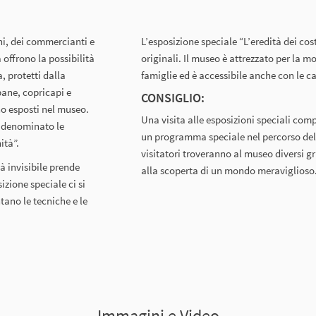
ni, dei commercianti e
L’esposizione speciale “L’eredità dei cost
a offrono la possibilità
originali. Il museo è attrezzato per la mo
, protetti dalla
famiglie ed è accessibile anche con le c
 pane, copricapi e
CONSIGLIO:
ono esposti nel museo.
Una visita alle esposizioni speciali com
a denominato le
un programma speciale nel percorso dell
ità”.
visitatori troveranno al museo diversi g
 invisibile prende
alla scoperta di un mondo meraviglioso.
izione speciale ci si
ntano le tecniche e le
Immagini e Video