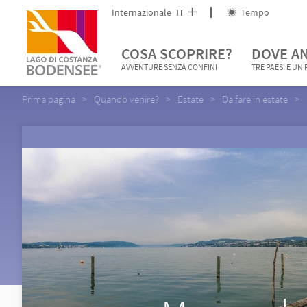
Internazionale
IT
Tempo
COSA SCOPRIRE?
DOVE A
AVVENTURE SENZA CONFINI
TRE PAESI E UN
Prima pagina
Quando venire?
Estate
Da fare in estate