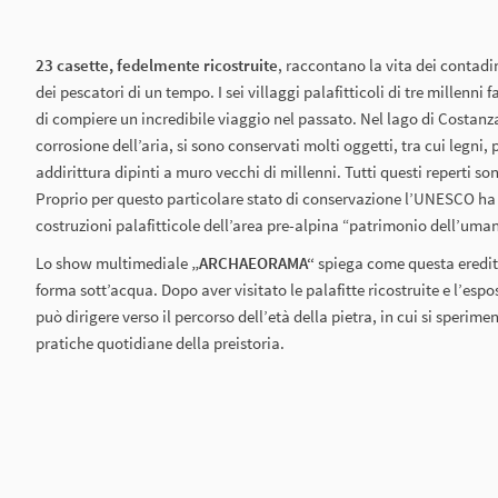
23 casette, fedelmente ricostruite
, raccontano la vita dei contadi
dei pescatori di un tempo. I sei villaggi palafitticoli di tre millenni f
di compiere un incredibile viaggio nel passato. Nel lago di Costanza
corrosione dell’aria, si sono conservati molti oggetti, tra cui legni,
addirittura dipinti a muro vecchi di millenni. Tutti questi reperti s
Proprio per questo particolare stato di conservazione l’UNESCO h
costruzioni palafitticole dell’area pre-alpina “patrimonio dell’uman
Lo show multimediale
„ARCHAEORAMA“
spiega come questa eredità
forma sott’acqua. Dopo aver visitato le palafitte ricostruite e l’espos
può dirigere verso il percorso dell’età della pietra, in cui si sperime
pratiche quotidiane della preistoria.