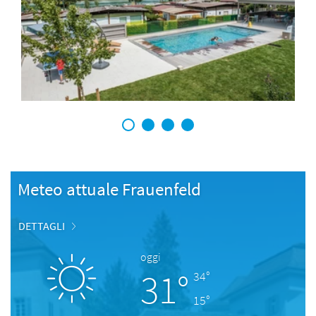
1
2
3
4
Meteo attuale Frauenfeld
DETTAGLI
oggi
31°
34°
15°