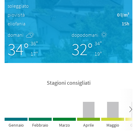
soleggiato
piovisità
0 l/m²
eliofania
15h
domani
dopodomani
34°
32°
36°
34°
17°
19°
Stagioni consigliati
Gennaio
Febbraio
Marzo
Aprile
Maggio
Giu