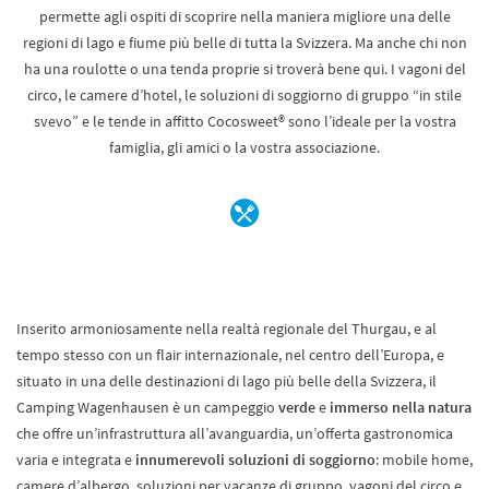
permette agli ospiti di scoprire nella maniera migliore una delle
regioni di lago e fiume più belle di tutta la Svizzera. Ma anche chi non
ha una roulotte o una tenda proprie si troverà bene qui. I vagoni del
circo, le camere d’hotel, le soluzioni di soggiorno di gruppo “in stile
svevo” e le tende in affitto Cocosweet® sono l’ideale per la vostra
famiglia, gli amici o la vostra associazione.
Inserito armoniosamente nella realtà regionale del Thurgau, e al
tempo stesso con un flair internazionale, nel centro dell’Europa, e
situato in una delle destinazioni di lago più belle della Svizzera, il
Camping Wagenhausen è un campeggio
verde
e
immerso nella natura
che offre un’infrastruttura all’avanguardia, un’offerta gastronomica
varia e integrata e
innumerevoli soluzioni di soggiorno
: mobile home,
camere d’albergo, soluzioni per vacanze di gruppo, vagoni del circo e