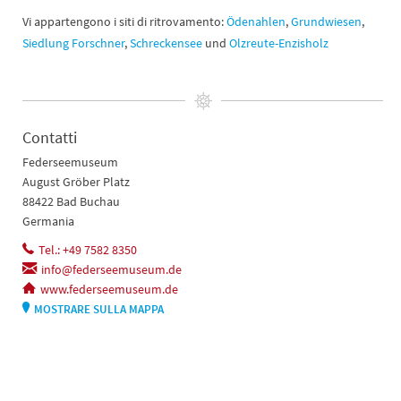
Vi appartengono i siti di ritrovamento:
Ödenahlen
,
Grundwiesen
,
Siedlung Forschner
,
Schreckensee
und
Olzreute-Enzisholz
Contatti
Federseemuseum
August Gröber Platz
88422 Bad Buchau
Germania
Tel.: +49 7582 8350
info@federseemuseum.de
www.federseemuseum.de
MOSTRARE SULLA MAPPA