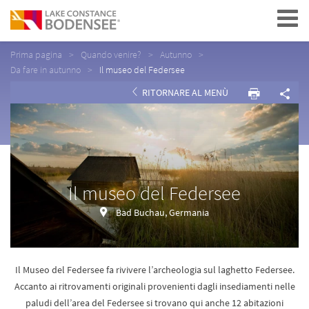
Navigation
Prima pagina
Quando venire?
Autunno
Da fare in autunno
Il museo del Federsee
RITORNARE AL MENÙ
Il museo del Federsee
Bad Buchau, Germania
Il Museo del Federsee fa rivivere l’archeologia sul laghetto Federsee.
Accanto ai ritrovamenti originali provenienti dagli insediamenti nelle
paludi dell’area del Federsee si trovano qui anche 12 abitazioni