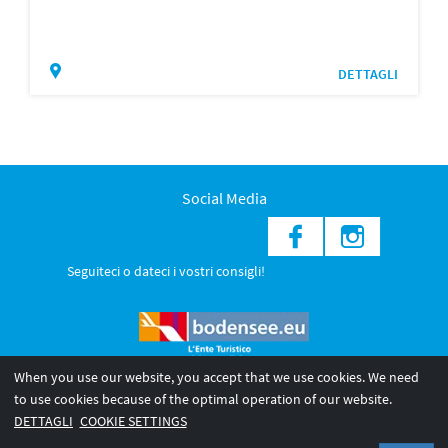
DETTAGLI
Social Media
Seguiteci o dateci i vostri consigli!
When you use our website, you accept that we use cookies. We need
to use cookies because of the optimal operation of our website.
© 2026 Internationale Bodensee Tourismus GmbH
DETTAGLI
COOKIE SETTINGS
Legal notice
Privacy Policy