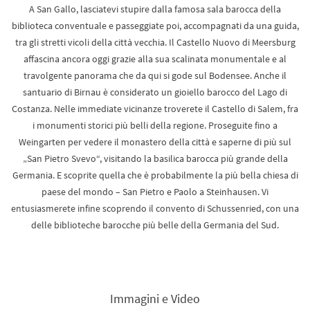
A San Gallo, lasciatevi stupire dalla famosa sala barocca della
biblioteca conventuale e passeggiate poi, accompagnati da una guida,
tra gli stretti vicoli della città vecchia. Il Castello Nuovo di Meersburg
affascina ancora oggi grazie alla sua scalinata monumentale e al
travolgente panorama che da qui si gode sul Bodensee. Anche il
santuario di Birnau è considerato un gioiello barocco del Lago di
Costanza. Nelle immediate vicinanze troverete il Castello di Salem, fra
i monumenti storici più belli della regione. Proseguite fino a
Weingarten per vedere il monastero della città e saperne di più sul
„San Pietro Svevo“, visitando la basilica barocca più grande della
Germania. E scoprite quella che è probabilmente la più bella chiesa di
paese del mondo – San Pietro e Paolo a Steinhausen. Vi
entusiasmerete infine scoprendo il convento di Schussenried, con una
delle biblioteche barocche più belle della Germania del Sud.
Immagini e Video