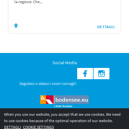
la regione. Che...
DETTAGLI
Social Media
Seguiteci o dateci i vostri consigli!
When you use our website, you accept that we use cookies. We need
to use cookies because of the optimal operation of our website.
© 2026 Internationale Bodensee Tourismus GmbH
DETTAGLI
COOKIE SETTINGS