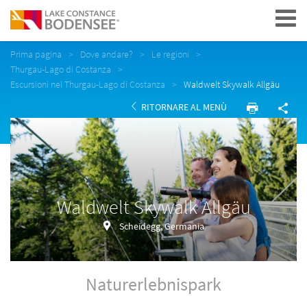
Navigation
Prima pagina
Dove andare?
Le regioni
Thurgau-Lago di Costanza
Escursioni nel Thurgau-Lago di Costanza
Waldwelt Skywalk Allgäu
RITORNARE AL MENÙ
Waldwelt Skywalk Allgäu
Scheidegg, Germania
Naturerlebnispark