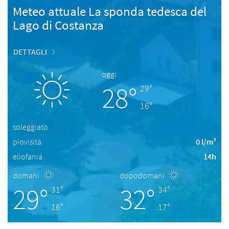
Meteo attuale La sponda tedesca del
Lago di Costanza
DETTAGLI
oggi
28°
29°
16°
soleggiato
piovisità
0 l/m²
eliofania
14h
domani
dopodomani
29°
32°
31°
34°
16°
17°