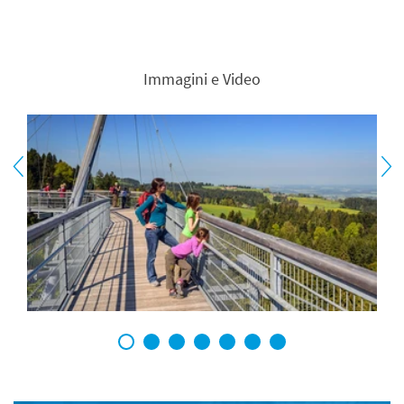
Immagini e Video
1
2
3
4
5
6
7