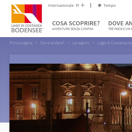
Internazionale
IT
Tempo
COSA SCOPRIRE?
DOVE A
AVVENTURE SENZA CONFINI
TRE PAESI E UN
Prima pagina
Dove andare?
Le regioni
Lago di Costanza o