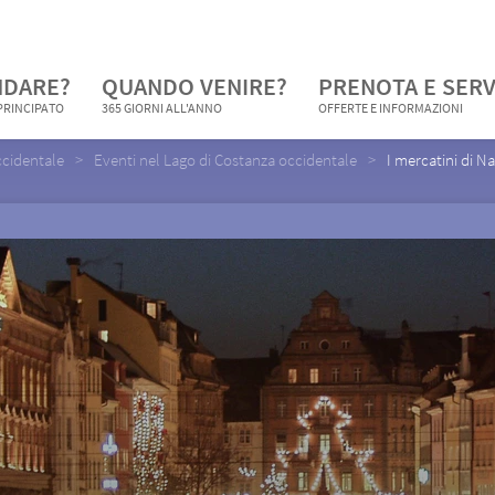
NDARE?
QUANDO VENIRE?
PRENOTA E SERV
 PRINCIPATO
365 GIORNI ALL'ANNO
OFFERTE E INFORMAZIONI
ccidentale
Eventi nel Lago di Costanza occidentale
I mercatini di Na