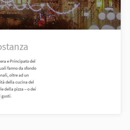
ostanza
zera e Principato del
quali fanno da sfondo
nali, oltre ad un
tà della cucina del
e della pizza – o dei
 gusti.