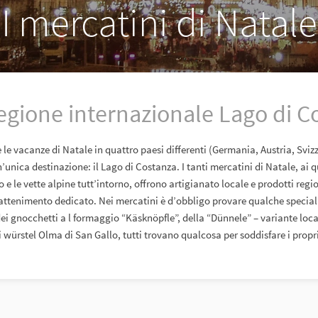
I mercatini di Natale
regione internazionale Lago di C
 le vacanze di Natale in quattro paesi differenti (Germania, Austria, Sviz
n’unica destinazione: il Lago di Costanza. I tanti mercatini di Natale, ai 
o e le vette alpine tutt’intorno, offrono artigianato locale e prodotti regio
ttenimento dedicato. Nei mercatini è d’obbligo provare qualche speciali
 dei gnocchetti a l formaggio “Käsknöpfle”, della “Dünnele” – variante local
 würstel Olma di San Gallo, tutti trovano qualcosa per soddisfare i propri