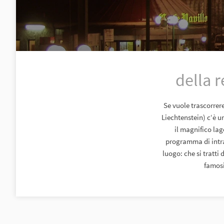
della 
Se vuole trascorrere
Liechtenstein) c‘è u
il magnifico lag
programma di intra
luogo: che si tratti
famosi