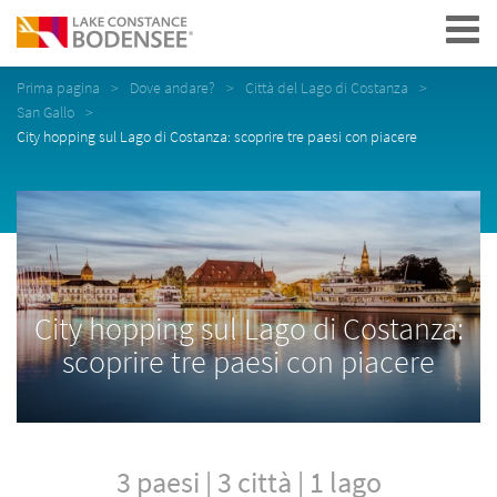
Navigation
Prima pagina
Dove andare?
Città del Lago di Costanza
San Gallo
City hopping sul Lago di Costanza: scoprire tre paesi con piacere
City hopping sul Lago di Costanza:
scoprire tre paesi con piacere
3 paesi | 3 città | 1 lago