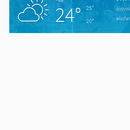
24°
25°
piovis
eliofa
20°