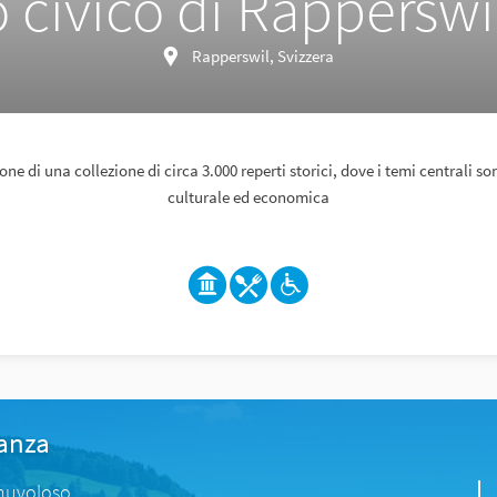
 civico di Rapperswi
Rapperswil, Svizzera
one di una collezione di circa 3.000 reperti storici, dove i temi centrali son
culturale ed economica
tanza
nuvoloso