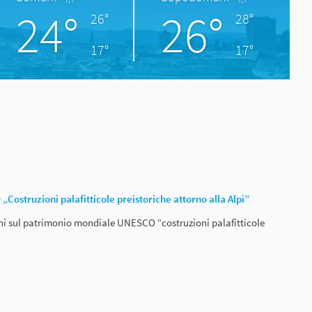
24°
26°
26°
28°
17°
17°
ostruzioni palafitticole preistoriche attorno alla Alpi”
ni sul patrimonio mondiale UNESCO “costruzioni palafitticole