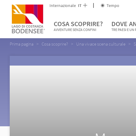
Internazionale
IT
Tempo
COSA SCOPRIRE?
DOVE A
AVVENTURE SENZA CONFINI
TRE PAESI E UN
Prima pagina
Cosa scoprire?
Una vivace scena culturale
S