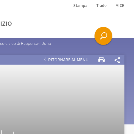
Stampa
Trade
MICE
IZIO
eo civico di Rapperswil-Jona
RITORNARE AL MENÙ