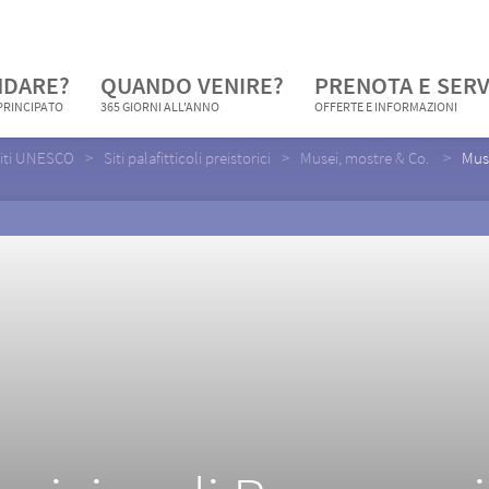
NDARE?
QUANDO VENIRE?
PRENOTA E SERV
 PRINCIPATO
365 GIORNI ALL'ANNO
OFFERTE E INFORMAZIONI
iti UNESCO
Siti palafitticoli preistorici
Musei, mostre & Co.
Mus