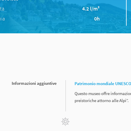
ità
4.2 l/m²
nia
0h
Informazioni aggiuntive
Patrimonio mondiale UNESCO „C
Questo museo offre informazio
preistoriche attorno alle Alpi”.