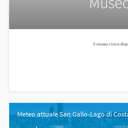
Museo
Il museo civico disp
Meteo attuale San Gallo-Lago di Cos
oggi
poco 