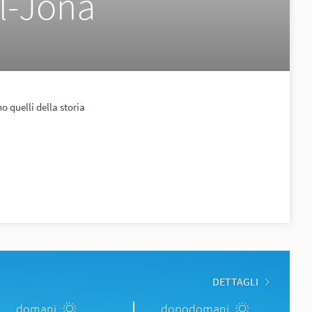
l-Jona
o quelli della storia
DETTAGLI
domani
dopodomani