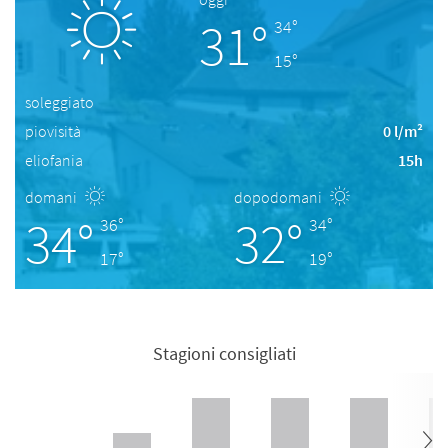
31°
34°
15°
soleggiato
piovisità
0 l/m²
eliofania
15h
domani
dopodomani
34°
32°
36°
34°
17°
19°
Stagioni consigliati