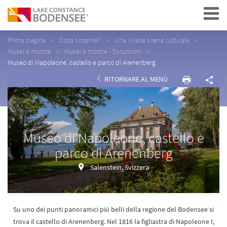
Navigation
Prima pagina
Cosa scoprire?
Una vivace scena culturale
Musei e mostre
Musei e mostre - Escursioni
Museo di Napoleone, castello e parco di Arenenberg
RITORNARE AL MENÙ
Museo di Napoleone, castello e
parco di Arenenberg
Salenstein, Svizzera
Su uno dei punti panoramici più belli della regione del Bodensee si
trova il castello di Arenenberg. Nel 1816 la figliastra di Napoleone I,