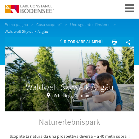
Navigation
Prima pagina
Cosa scoprire?
Uno sguardo d'insieme
Waldwelt Skywalk Allgäu
RITORNARE AL MENÙ
Waldwelt Skywalk Allgäu
Scheidegg, Germania
Naturerlebnispark
Scoprite la natura da una prospettiva diversa – a 40 metri sopra il