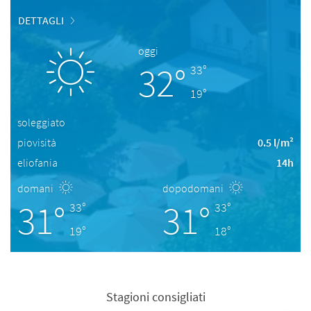
DETTAGLI
oggi
32°
33°
19°
soleggiato
piovisità
0.5 l/m²
eliofania
14h
domani
dopodomani
31°
31°
33°
33°
19°
18°
Stagioni consigliati