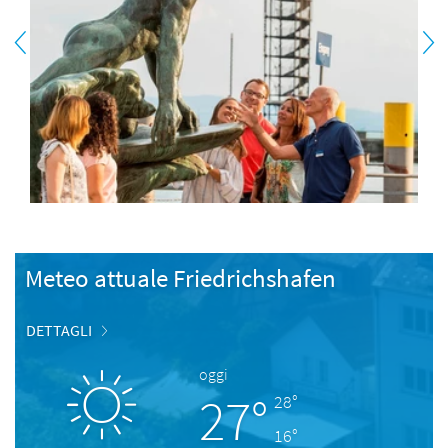
Meteo attuale Friedrichshafen
DETTAGLI
oggi
27°
28°
16°