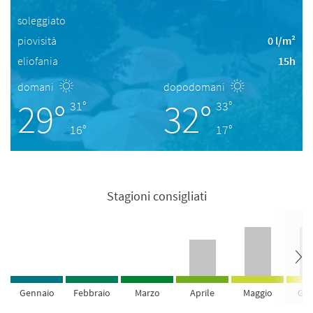
soleggiato
piovisità
0 l/m²
eliofania
15h
domani
dopodomani
29°
32°
31°
33°
16°
17°
Stagioni consigliati
Gennaio
Febbraio
Marzo
Aprile
Maggio
Giu