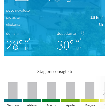
20°
poco nuvoloso
piovisità
1.5 l/m²
eliofania
3h
domani
dopodomani
28°
30°
30°
32°
15°
15°
Stagioni consigliati
Gennaio
Febbraio
Marzo
Aprile
Maggio
Giu