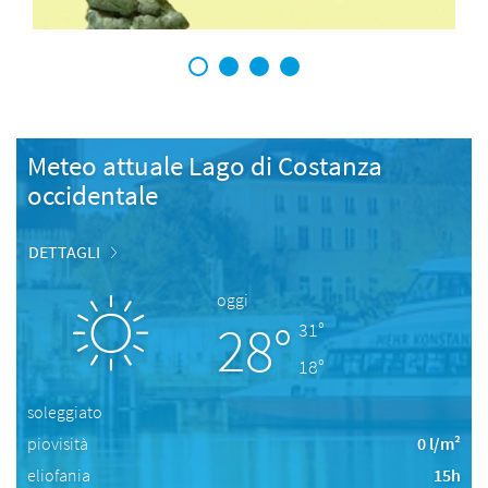
1
2
3
4
Meteo attuale Lago di Costanza
occidentale
DETTAGLI
oggi
28°
31°
18°
soleggiato
piovisità
0 l/m²
eliofania
15h