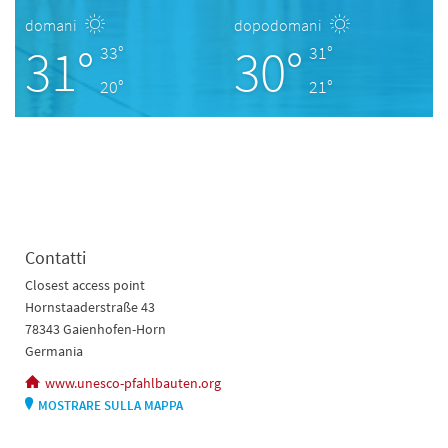
domani
dopodomani
31°
30°
33°
31°
20°
21°
Contatti
Closest access point
Hornstaaderstraße 43
78343 Gaienhofen-Horn
Germania
www.unesco-pfahlbauten.org
MOSTRARE SULLA MAPPA