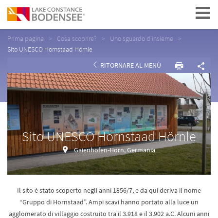
Navigation
Prima pagina
Cosa scoprire?
Uno sguardo d'insieme
Sito UNESCO Hornstaad Hörnle
RITORNARE AL MENÙ
Sito UNESCO Hornstaad Hörnle
Gaienhofen-Horn, Germania
Il sito è stato scoperto negli anni 1856/7, e da qui deriva il nome
“Gruppo di Hornstaad”. Ampi scavi hanno portato alla luce un
agglomerato di villaggio costruito tra il 3.918 e il 3.902 a.C. Alcuni anni