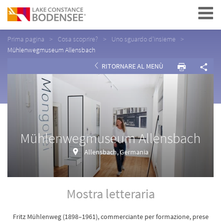
Navigation
Prima pagina
Cosa scoprire?
Uno sguardo d'insieme
Mühlenwegmuseum Allensbach
RITORNARE AL MENÙ
Mühlenwegmuseum Allensbach
Allensbach, Germania
Mostra letteraria
Fritz Mühlenweg (1898–1961), commerciante per formazione, prese