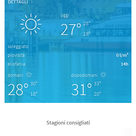
DETTAGLI
oggi
27°
28°
19°
soleggiato
piovisità
0 l/m²
eliofania
14h
domani
dopodomani
28°
31°
30°
33°
18°
20°
Stagioni consigliati