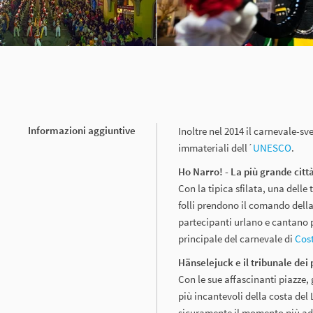
Informazioni aggiuntive
Inoltre nel 2014 il carnevale-sv
immateriali dell´
UNESCO
.
Ho Narro! - La più grande città
Con la tipica sfilata, una dell
folli prendono il comando della
partecipanti urlano e cantano p
principale del carnevale di
Cos
Hänselejuck e il tribunale dei
Con le sue affascinanti piazze, 
più incantevoli della costa del 
sicuramente il momento più adat