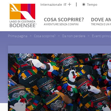
Internazionale
IT
Tempo
COSA SCOPRIRE?
DOVE A
AVVENTURE SENZA CONFINI
TRE PAESI E UN
Prima pagina
Cosa scoprire?
Da non perdere
Eventi princi