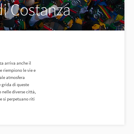
i Costanza
za arriva anche il
e riempiono le vie e
iale atmosfera
 grida di queste
 nelle diverse città,
e si perpetuano riti