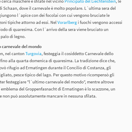
e cerca maschere e sfilate nel vicino
Principato del Liechtenstein
, le
di Schaan, dove il carnevale è molto popolare. L´ultima sera del
giungono l´apice con dei focolai con cui vengono bruciate le
oni tipiche attorno ad essi. Nel
Vorarlberg
i fuochi vengono accessi
iodo di quaresima. Con l´arrivo della sera viene bruciato un
palo di legno.
o carnevale del mondo
en, nel canton
Turgovia
, festeggia il cosiddetto Carnevale dello
ino alla quarta domenica di quaresima. La tradizione dice che,
vò rifugio ad Ermatingen durante il Concilio di Costanza, gli
igliato, pesce tipico del lago. Per questo motivo ricompensò gli
poter festeggiare "l´ultimo carnevale del mondo", mentre altrove
L´emblema del Groppenfasnacht di Ermatingen è lo scazzone, un
he non può assolutamente mancare in nessuna sfilata.