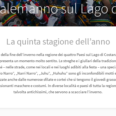
 alemanno sul Lago d
La quinta stagione dell’anno
 della fine dell’inverno nella regione dei quattro Paesi sul Lago di Costan
resenta un momento molto sentito. Le streghe e i giullari della tradizion
é – nelle strade, come nei locali e nei luoghi adibiti alla festa – una spec
o Narro“, „Narri Narro“, „Juhu“, „Huhuhu“ sono gli inconfondibili motti e
zate anche dalle numerose sfilate e cortei che si tengono il giovedì grasso
ionanti maschere e costumi. In diverse località e paesi di tutta la region
talvolta antichissimi, che servono a scacciare l’inverno.