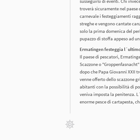
susseguirsi di eventi. Chi invec
troverà sicuramente nel paese 
carnevale i festeggiamenti rag
streghe e vengono cantate canz
solo la prima domenica del per
pupazzo di stoffa appeso ad un 
Ermatingen festeggia l´ultim
Il paese di pescatori, Ermating
Scazzone o "Groppenfasnacht" f
dopo che Papa Giovanni XXII tro
venne offerto dello scazzone gr
abitanti con la possibilità di 
veniva imposta la penitenza. 
enorme pesce di cartapesta, c