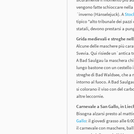
vengono fatte schioccare nella 
´inverno (Hänselejuck). A
Stoc
tipico "alto tribunale dei pazzi 
statali, devono prestarsi a pun
Grida medievali e streghe nell
Alcune delle maschere più cara
Svevia. Qui risiede un´antica t
A Bad Saulgau la maschera chi
lungo bastone con un cestello in
streghe di Bad Waldsee, che a 
intorno al fuoco. A Bad Saulgau
si colorano il viso con del car
altre leccornie.
Carnevale a San Gallo, in Liec
Bisogna alzarsi presto al matti
Gallo
: il giovedí grasso alle 6
il carnevale con maschere, ball