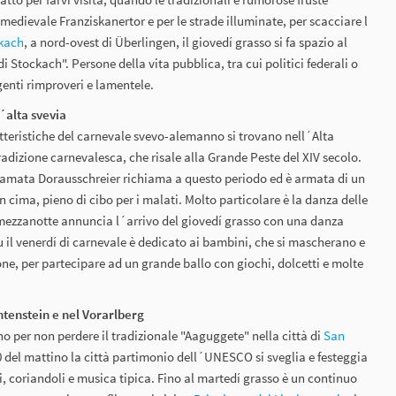
medievale Franziskanertor e per le strade illuminate, per scacciare l
kach
, a nord-ovest di Überlingen, il giovedí grasso si fa spazio al
di Stockach". Persone della vita pubblica, tra cui politici federali o
genti rimproveri e lamentele.
´alta svevia
tteristiche del carnevale svevo-alemanno si trovano nell´Alta
radizione carnevalesca, che risale alla Grande Peste del XIV secolo.
amata Dorausschreier richiama a questo periodo ed è armata di un
 cima, pieno di cibo per i malati. Molto particolare è la danza delle
mezzanotte annuncia l´arrivo del giovedí grasso con una danza
 il venerdí di carnevale è dedicato ai bambini, che si mascherano e
bone, per partecipare ad un grande ballo con giochi, dolcetti e molte
htenstein e nel Vorarlberg
no per non perdere il tradizionale "Aaguggete" nella città di
San
:00 del mattino la città partimonio dell´UNESCO si sveglia e festeggia
i, coriandoli e musica tipica. Fino al martedí grasso è un continuo