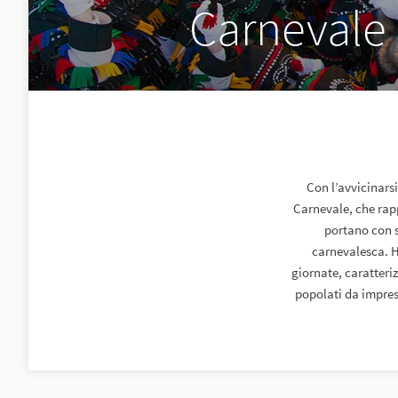
Carnevale
Con l’avvicinarsi
Carnevale, che rapp
portano con s
carnevalesca. H
giornate, caratteriz
popolati da impress