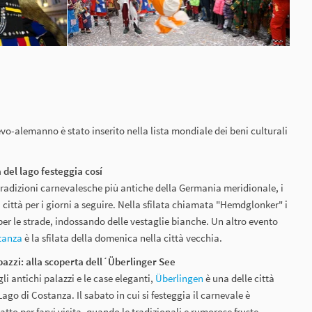
evo-alemanno è stato inserito nella lista mondiale dei beni culturali
 del lago festeggia cosí
e tradizioni carnevalesche più antiche della Germania meridionale, i
 città per i giorni a seguire. Nella sfilata chiamata "Hemdglonker" i
er le strade, indossando delle vestaglie bianche. Un altro evento
tanza
è la sfilata della domenica nella città vecchia.
 pazzi: alla scoperta dell´Überlinger See
gli antichi palazzi e le case eleganti,
Überlingen
è una delle città
Lago di Costanza. Il sabato in cui si festeggia il carnevale è
to per farvi visita, quando le tradizionali e rumorose fruste