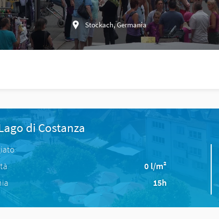
Stockach, Germania
 Lago di Costanza
iato
ità
0 l/m²
nia
15h