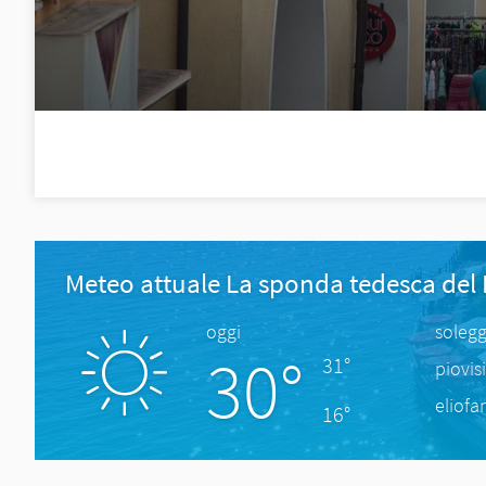
Meteo attuale La sponda tedesca del
oggi
solegg
30°
31°
piovis
eliofa
16°