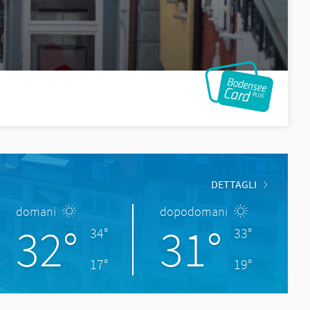
DETTAGLI
domani
dopodomani
32°
31°
34°
33°
17°
19°