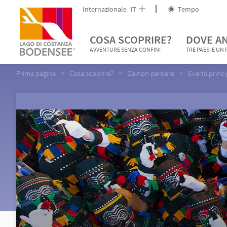
Internazionale
IT
Tempo
COSA SCOPRIRE?
DOVE A
AVVENTURE SENZA CONFINI
TRE PAESI E UN
Prima pagina
Cosa scoprire?
Da non perdere
Eventi princi