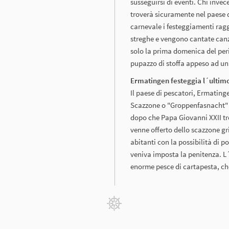
susseguirsi di eventi. Chi invec
troverà sicuramente nel paese 
carnevale i festeggiamenti rag
streghe e vengono cantate canz
solo la prima domenica del per
pupazzo di stoffa appeso ad un 
Ermatingen festeggia l´ultim
Il paese di pescatori, Ermating
Scazzone o "Groppenfasnacht" f
dopo che Papa Giovanni XXII tro
venne offerto dello scazzone gr
abitanti con la possibilità di 
veniva imposta la penitenza. 
enorme pesce di cartapesta, c