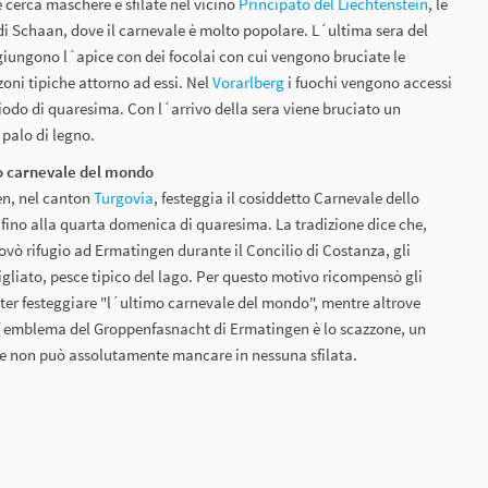
e cerca maschere e sfilate nel vicino
Principato del Liechtenstein
, le
di Schaan, dove il carnevale è molto popolare. L´ultima sera del
giungono l´apice con dei focolai con cui vengono bruciate le
oni tipiche attorno ad essi. Nel
Vorarlberg
i fuochi vengono accessi
iodo di quaresima. Con l´arrivo della sera viene bruciato un
palo di legno.
o carnevale del mondo
en, nel canton
Turgovia
, festeggia il cosiddetto Carnevale dello
ino alla quarta domenica di quaresima. La tradizione dice che,
vò rifugio ad Ermatingen durante il Concilio di Costanza, gli
igliato, pesce tipico del lago. Per questo motivo ricompensò gli
poter festeggiare "l´ultimo carnevale del mondo", mentre altrove
L´emblema del Groppenfasnacht di Ermatingen è lo scazzone, un
he non può assolutamente mancare in nessuna sfilata.