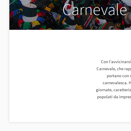
Carnevale
Con l’avvicinarsi
Carnevale, che rapp
portano con s
carnevalesca. H
giornate, caratteriz
popolati da impress