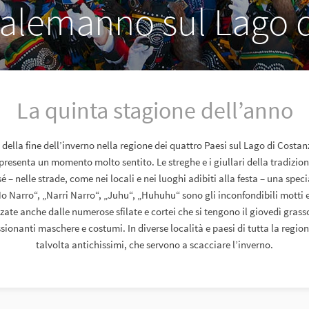
 alemanno sul Lago d
La quinta stagione dell’anno
 della fine dell’inverno nella regione dei quattro Paesi sul Lago di Costan
resenta un momento molto sentito. Le streghe e i giullari della tradizion
é – nelle strade, come nei locali e nei luoghi adibiti alla festa – una spec
o Narro“, „Narri Narro“, „Juhu“, „Huhuhu“ sono gli inconfondibili motti e
zate anche dalle numerose sfilate e cortei che si tengono il giovedì grasso
ionanti maschere e costumi. In diverse località e paesi di tutta la region
talvolta antichissimi, che servono a scacciare l’inverno.