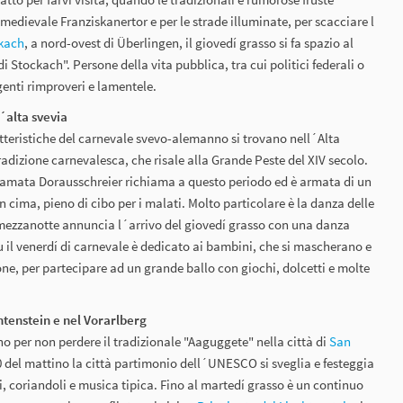
medievale Franziskanertor e per le strade illuminate, per scacciare l
kach
, a nord-ovest di Überlingen, il giovedí grasso si fa spazio al
di Stockach". Persone della vita pubblica, tra cui politici federali o
genti rimproveri e lamentele.
´alta svevia
tteristiche del carnevale svevo-alemanno si trovano nell´Alta
radizione carnevalesca, che risale alla Grande Peste del XIV secolo.
amata Dorausschreier richiama a questo periodo ed è armata di un
 cima, pieno di cibo per i malati. Molto particolare è la danza delle
mezzanotte annuncia l´arrivo del giovedí grasso con una danza
 il venerdí di carnevale è dedicato ai bambini, che si mascherano e
bone, per partecipare ad un grande ballo con giochi, dolcetti e molte
htenstein e nel Vorarlberg
no per non perdere il tradizionale "Aaguggete" nella città di
San
:00 del mattino la città partimonio dell´UNESCO si sveglia e festeggia
i, coriandoli e musica tipica. Fino al martedí grasso è un continuo