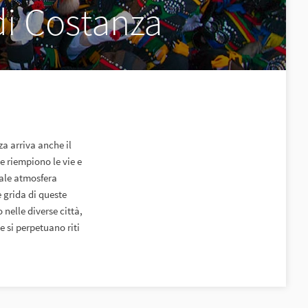
i Costanza
za arriva anche il
e riempiono le vie e
iale atmosfera
 grida di queste
 nelle diverse città,
e si perpetuano riti