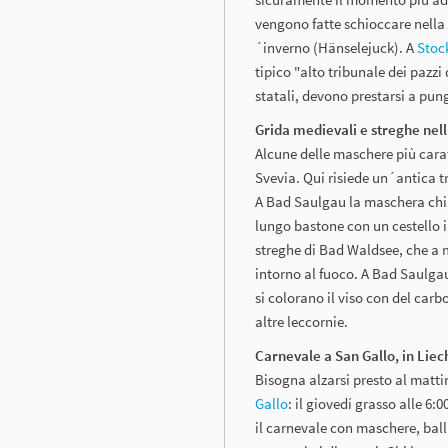
vengono fatte schioccare nella 
´inverno (Hänselejuck). A
Stoc
tipico "alto tribunale dei pazzi 
statali, devono prestarsi a pun
Grida medievali e streghe nell
Alcune delle maschere più cara
Svevia. Qui risiede un´antica t
A Bad Saulgau la maschera chi
lungo bastone con un cestello in
streghe di Bad Waldsee, che a 
intorno al fuoco. A Bad Saulgau
si colorano il viso con del car
altre leccornie.
Carnevale a San Gallo, in Liec
Bisogna alzarsi presto al matti
Gallo
: il giovedí grasso alle 6
il carnevale con maschere, ball