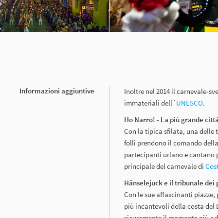
Informazioni aggiuntive
Inoltre nel 2014 il carnevale-sv
immateriali dell´
UNESCO
.
Ho Narro! - La più grande città
Con la tipica sfilata, una dell
folli prendono il comando della
partecipanti urlano e cantano p
principale del carnevale di
Cos
Hänselejuck e il tribunale dei
Con le sue affascinanti piazze, 
più incantevoli della costa del 
sicuramente il momento più adat