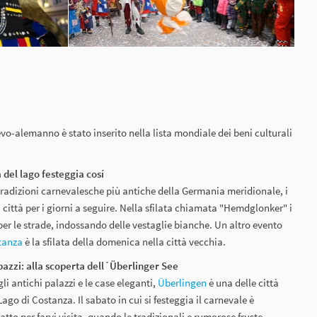
evo-alemanno è stato inserito nella lista mondiale dei beni culturali
 del lago festeggia cosí
e tradizioni carnevalesche più antiche della Germania meridionale, i
 città per i giorni a seguire. Nella sfilata chiamata "Hemdglonker" i
er le strade, indossando delle vestaglie bianche. Un altro evento
tanza
è la sfilata della domenica nella città vecchia.
 pazzi: alla scoperta dell´Überlinger See
gli antichi palazzi e le case eleganti,
Überlingen
è una delle città
Lago di Costanza. Il sabato in cui si festeggia il carnevale è
to per farvi visita, quando le tradizionali e rumorose fruste