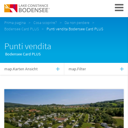
Navigation
Prima pagina
Cosa scoprire?
Da non perdere
Bodensee Card PLUS
Punti vendita Bodensee Card PLUS
Punti vendita
Bodensee Card PLUS
map.Karten Ansicht
map.Filter