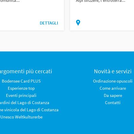
comunità...
Alpi svizzere, l’entroterra...
DETTAGLI
 argomenti più cercati
Novità e servizi
Bodensee Card PLUS
Ordinazione opuscoli
Esperienze top
Come arrivare
Eventi principali
Da sapere
iardini del Lago di Costanza
Contatti
ne vinicola del Lago di Costanza
Unesco Weltkulturerbe