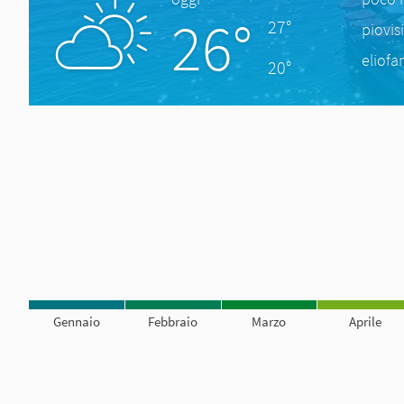
26°
27°
piovis
eliofa
20°
Gennaio
Febbraio
Marzo
Aprile