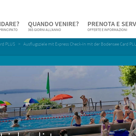
NDARE?
QUANDO VENIRE?
PRENOTA E SERV
 PRINCIPATO
365 GIORNI ALL'ANNO
OFFERTE E INFORMAZIONI
ard PLUS
Ausflugsziele mit Express Check-In mit der Bodensee Card 