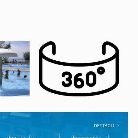
DETTAGLI
domani
dopodomani