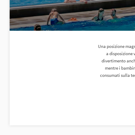
Una posizione magnif
a disposizione 
divertimento anche
mentre i bambini
consumati sulla te