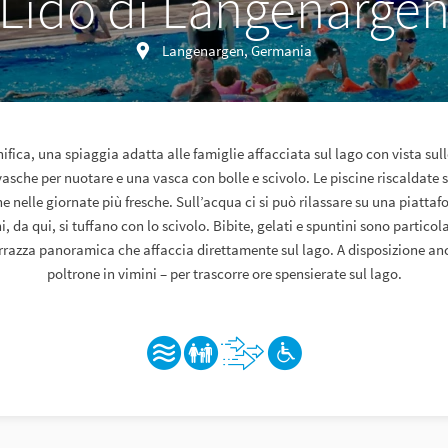
Lido di Langenarge
Langenargen, Germania
ica, una spiaggia adatta alle famiglie affacciata sul lago con vista sull
vasche per nuotare e una vasca con bolle e scivolo. Le piscine riscaldate 
 nelle giornate più fresche. Sull’acqua ci si può rilassare su una piatta
, da qui, si tuffano con lo scivolo. Bibite, gelati e spuntini sono partico
rrazza panoramica che affaccia direttamente sul lago. A disposizione anc
poltrone in vimini – per trascorre ore spensierate sul lago.