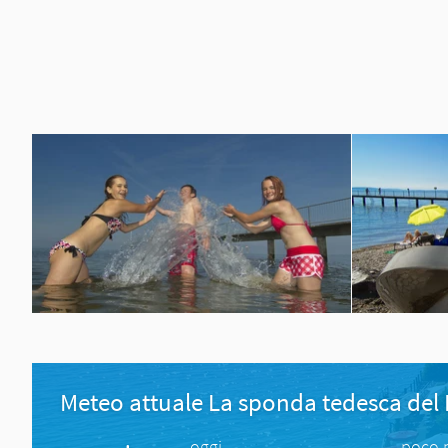
Meteo attuale La sponda tedesca del
oggi
poco 