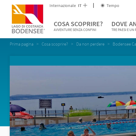
Internazionale
IT
Tempo
COSA SCOPRIRE?
DOVE A
AVVENTURE SENZA CONFINI
TRE PAESI E UN
Prima pagina
Cosa scoprire?
Da non perdere
Bodensee C