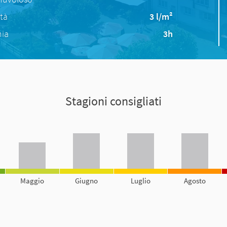
ità
3 l/m²
nia
3h
Stagioni consigliati
Maggio
Giugno
Luglio
Agosto