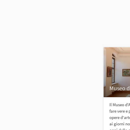
Museo d
Il Museo d'
fare vere e
opere d'art
ai giorni no