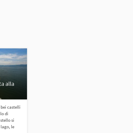
ta alla
 bei castelli
lo di
tello si
 lago, le