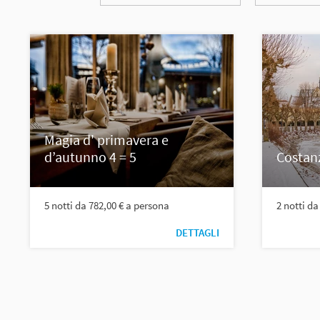
Magia d' primavera e
d’autunno 4 = 5
Costan
5 notti da 782,00 € a persona
2 notti da
DETTAGLI