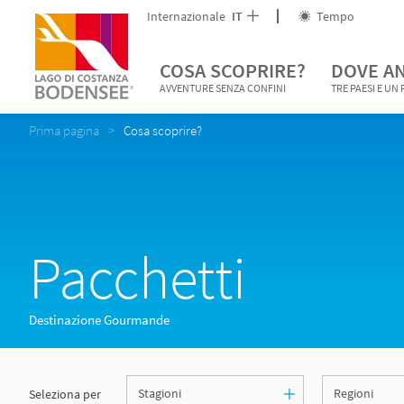
Internazionale
IT
Tempo
COSA SCOPRIRE?
DOVE A
AVVENTURE SENZA CONFINI
TRE PAESI E UN
Prima pagina
Cosa scoprire?
Pacchetti
Destinazione Gourmande
Seleziona per