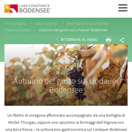
Navigation
Prima pagina
Cosa scoprire?
Destinazione Gourmande
Frutta e distillati
Autunno del gusto sul Lindauer Bodensee
RITORNARE AL MENÙ
Autunno del gusto sul Lindauer
Bodensee
Un filetto di coregone affumicato accompagnato da una bottiglia di
Müller-Thurgau, oppure uno spuntino ai formaggi dell’Algovia con
una birra fresca – la cultura eno-gastronomica sul Lindauer Bodensee