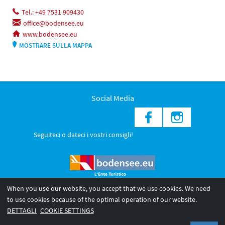
Tel.: +49 7531 909430
office@bodensee.eu
www.bodensee.eu
MOSTRARE SULLA MAPPA
Social Media
Seguiteci o dateci i vostri consigli!
When you use our website, you accept that we use cookies. We need
to use cookies because of the optimal operation of our website.
© 2026 Internationale Bodensee Tourismus GmbH
DETTAGLI
COOKIE SETTINGS
Legal notice
Privacy Policy