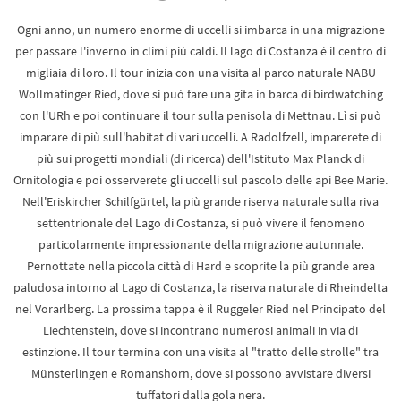
Ogni anno, un numero enorme di uccelli si imbarca in una migrazione
per passare l'inverno in climi più caldi. Il lago di Costanza è il centro di
migliaia di loro. Il tour inizia con una visita al parco naturale NABU
Wollmatinger Ried, dove si può fare una gita in barca di birdwatching
con l'URh e poi continuare il tour sulla penisola di Mettnau. Lì si può
imparare di più sull'habitat di vari uccelli. A Radolfzell, imparerete di
più sui progetti mondiali (di ricerca) dell'Istituto Max Planck di
Ornitologia e poi osserverete gli uccelli sul pascolo delle api Bee Marie.
Nell'Eriskircher Schilfgürtel, la più grande riserva naturale sulla riva
settentrionale del Lago di Costanza, si può vivere il fenomeno
particolarmente impressionante della migrazione autunnale.
Pernottate nella piccola città di Hard e scoprite la più grande area
paludosa intorno al Lago di Costanza, la riserva naturale di Rheindelta
nel Vorarlberg. La prossima tappa è il Ruggeler Ried nel Principato del
Liechtenstein, dove si incontrano numerosi animali in via di
estinzione. Il tour termina con una visita al "tratto delle strolle" tra
Münsterlingen e Romanshorn, dove si possono avvistare diversi
tuffatori dalla gola nera.