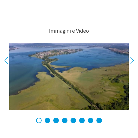
Immagini e Video
1
2
3
4
5
6
7
8