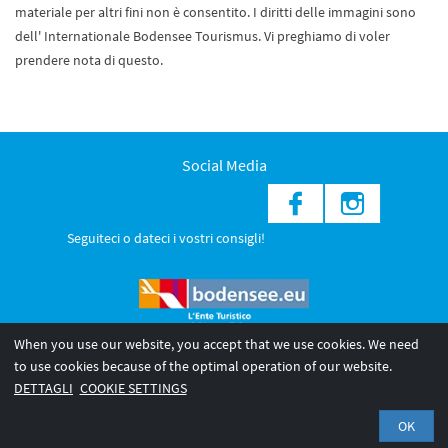
materiale per altri fini non è consentito. I diritti delle immagini sono
dell' Internationale Bodensee Tourismus. Vi preghiamo di voler
prendere nota di questo.
Social Media
Seguiteci o dateci i vostri consigli!
When you use our website, you accept that we use cookies. We need
to use cookies because of the optimal operation of our website.
© 2026 Internationale Bodensee Tourismus GmbH
DETTAGLI
COOKIE SETTINGS
Legal notice
Privacy Policy
OK