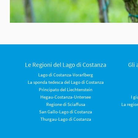
Le Regioni del Lago di Costanza
Gli
Lago di Costanza-Vorarlberg
La sponda tedesca del Lago di Costanza
Principato del Liechtenstein
Hegau-Costanza-Untersee
I g
Regione di Sciaffusa
La regio
San Gallo-Lago di Costanza
Thurgau-Lago di Costanza