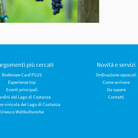
 argomenti più cercati
Novità e servizi
Bodensee Card PLUS
Ordinazione opuscoli
Esperienze top
Come arrivare
Eventi principali
Da sapere
iardini del Lago di Costanza
Contatti
ne vinicola del Lago di Costanza
Unesco Weltkulturerbe