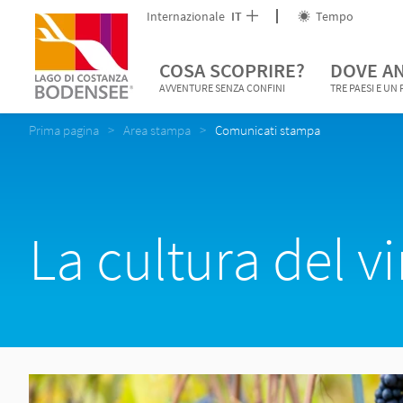
Internazionale
IT
Tempo
COSA SCOPRIRE?
DOVE A
AVVENTURE SENZA CONFINI
TRE PAESI E UN
Prima pagina
Area stampa
Comunicati stampa
La cultura del v