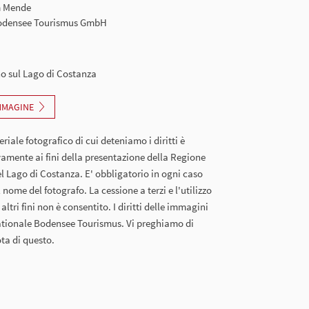
m Mende
Bodensee Tourismus GmbH
no sul Lago di Costanza
IMMAGINE
eriale fotografico di cui deteniamo i diritti è
vamente ai fini della presentazione della Regione
l Lago di Costanza. E' obbligatorio in ogni caso
il nome del fotografo. La cessione a terzi e l'utilizzo
altri fini non è consentito. I diritti delle immagini
nationale Bodensee Tourismus. Vi preghiamo di
ta di questo.