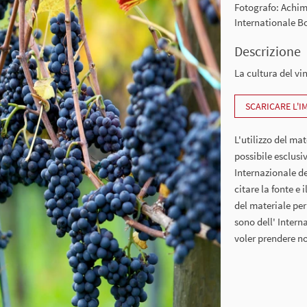
Fotografo: Achi
Internationale 
Descrizione
La cultura del vi
SCARICARE L'
L'utilizzo del mat
possibile esclusi
Internazionale de
citare la fonte e 
del materiale per 
sono dell' Inter
voler prendere no