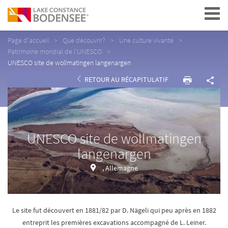
Navigation
Page d'accueil
Que découvrir?
Une culture vivante
Patrimoine mondial de l'UNESCO
UNESCO site de wollmatingen langenargen
RETOUR AU RÉCAPITULATIF
UNESCO site de wollmatingen
langenargen
, Allemagne
Le site fut découvert en 1881/82 par D. Nägeli qui peu après en 1882
entreprit les premières excavations accompagné de L. Leiner.