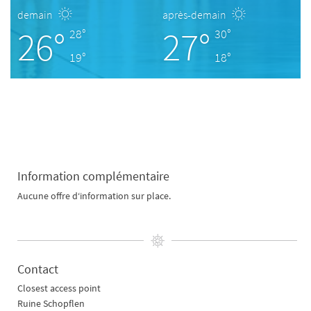
demain
après-demain
26°
27°
28°
30°
19°
18°
Information complémentaire
Aucune offre d‘information sur place.
Contact
Closest access point
Ruine Schopflen