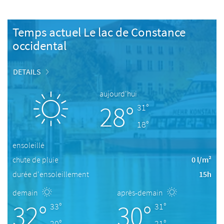
Temps actuel Le lac de Constance
occidental
DETAILS
aujourd'hui
28°
31°
18°
ensoleillé
chute de pluie
0 l/m²
durée d'ensoleillement
15h
demain
après-demain
32°
30°
33°
31°
20°
21°