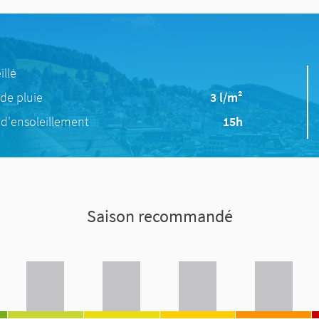
illé
de pluie
3 l/m²
d'ensoleillement
15h
Saison recommandé