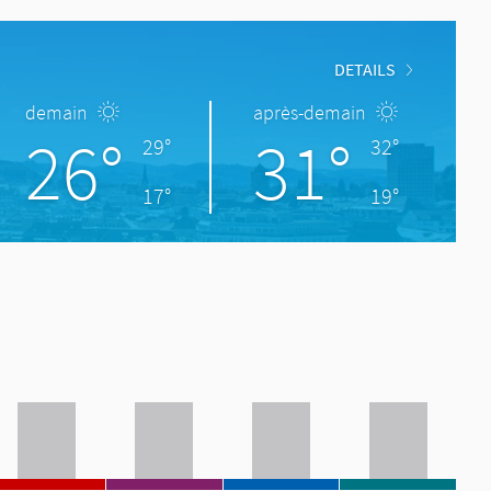
DETAILS
demain
après-demain
26°
31°
29°
32°
17°
19°