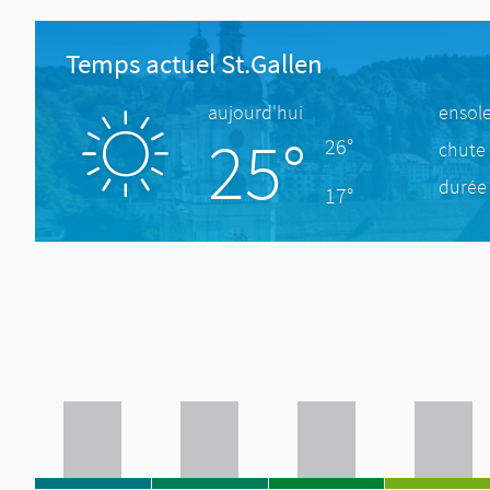
Temps actuel St.Gallen
aujourd'hui
ensole
25°
26°
chute 
durée 
17°