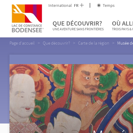
International
FR
Temps
QUE DÉCOUVRIR?
OÙ ALL
UNE AVENTURE SANS FRONTIÈRES
TROIS PAYS &
Page d'accueil
Que découvrir?
Carte de la région
Musée de