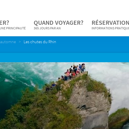
ER?
QUAND VOYAGER?
RÉSERVATION
 UNE PRINCIPAUTÉ
365 JOURS PAR AN
INFORMATIONS PRATIQU
n automne
Les chutes du Rhin