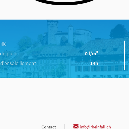
illé
de pluie
0 l/m²
d'ensoleillement
14h
Contact
info@rheinfall.ch