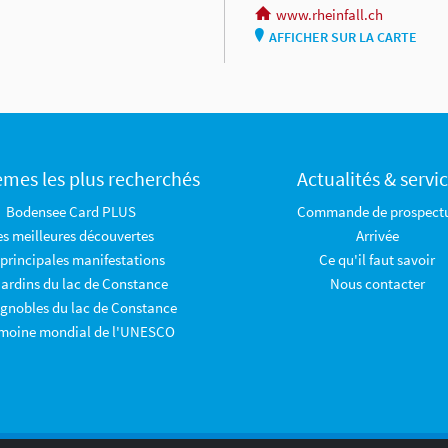
www.rheinfall.ch
AFFICHER SUR LA CARTE
èmes les plus recherchés
Actualités & servi
Bodensee Card PLUS
Commande de prospect
es meilleures découvertes
Arrivée
 principales manifestations
Ce qu'il faut savoir
jardins du lac de Constance
Nous contacter
ignobles du lac de Constance
imoine mondial de l'UNESCO