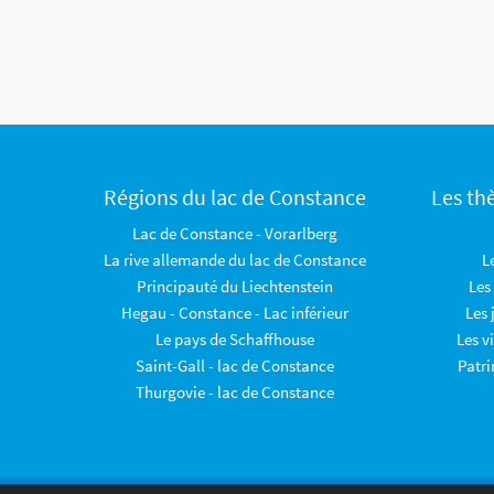
Régions du lac de Constance
Les th
Lac de Constance - Vorarlberg
La rive allemande du lac de Constance
L
Principauté du Liechtenstein
Les
Hegau - Constance - Lac inférieur
Les 
Le pays de Schaffhouse
Les v
Saint-Gall - lac de Constance
Patr
Thurgovie - lac de Constance