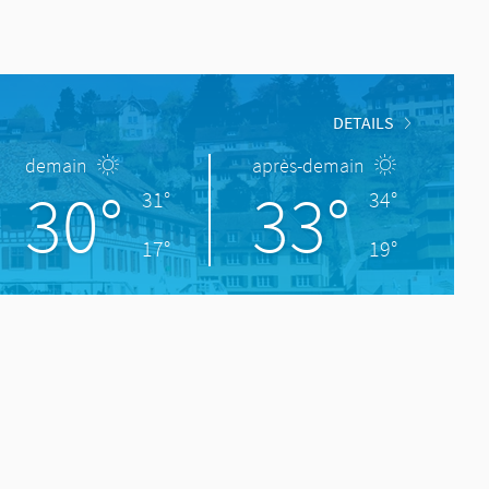
DETAILS
demain
après-demain
30°
33°
31°
34°
17°
19°