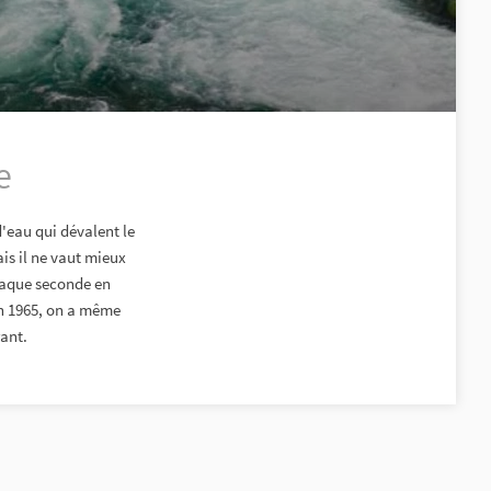
e
'eau qui dévalent le
ais il ne vaut mieux
Chaque seconde en
En 1965, on a même
rant.