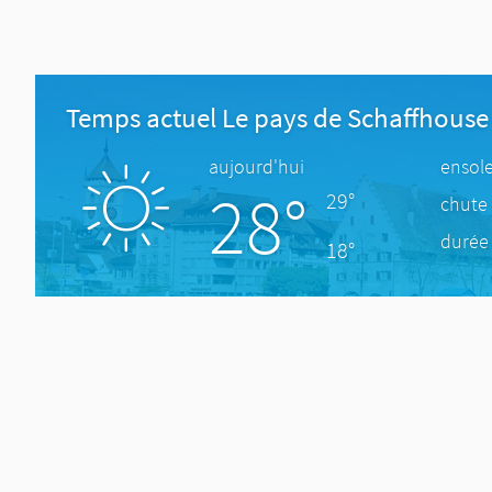
Temps actuel Le pays de Schaffhouse
aujourd'hui
ensole
28°
29°
chute 
durée 
18°