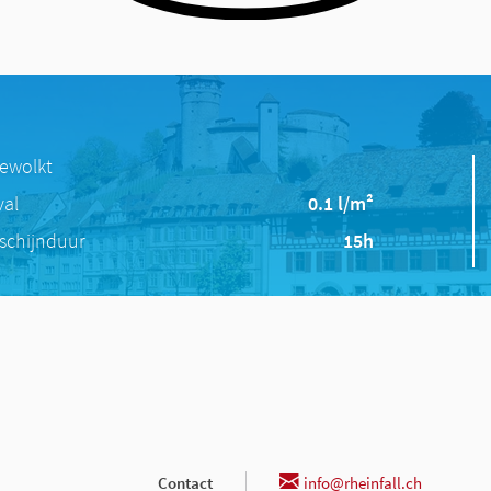
bewolkt
val
0.1 l/m²
schijnduur
15h
Contact
info@rheinfall.ch