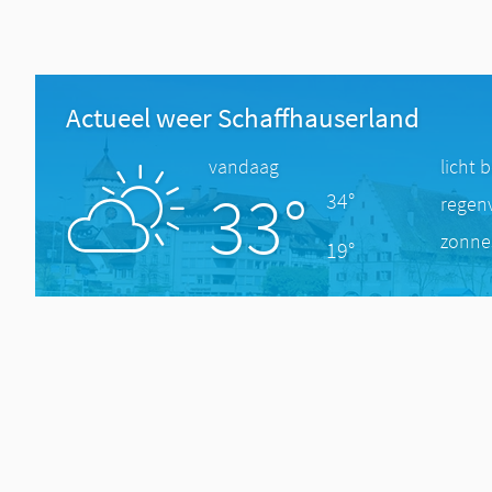
Actueel weer Schaffhauserland
vandaag
licht 
33°
34°
regen
zonne
19°