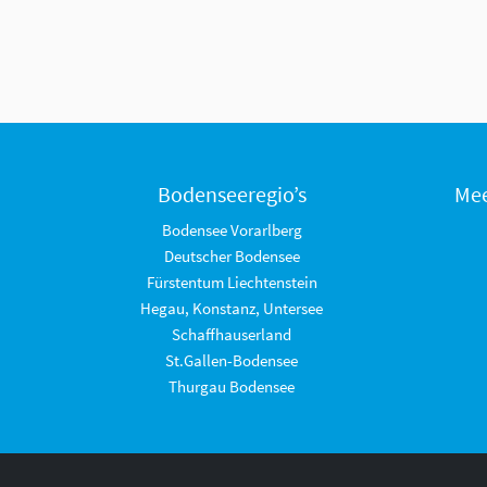
Bodenseeregio’s
Mee
Bodensee Vorarlberg
Deutscher Bodensee
Fürstentum Liechtenstein
Hegau, Konstanz, Untersee
Schaffhauserland
St.Gallen-Bodensee
Thurgau Bodensee