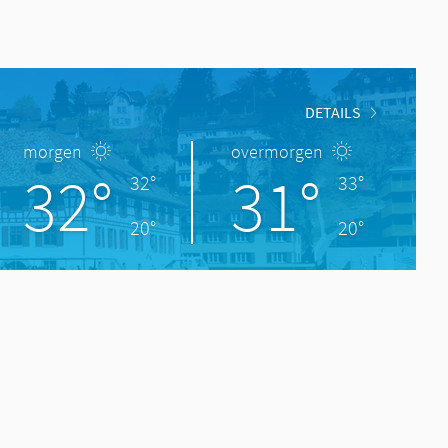
DETAILS
morgen
overmorgen
32°
31°
32°
33°
20°
20°