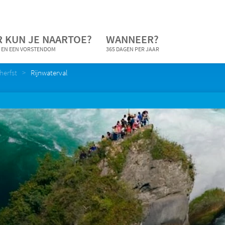
 KUN JE NAARTOE?
WANNEER?
 EN EEN VORSTENDOM
365 DAGEN PER JAAR
 herfst
Rijnwaterval