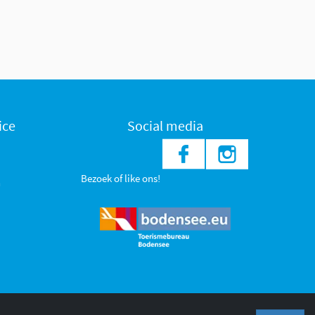
ice
Social media
Bezoek of like ons!
n