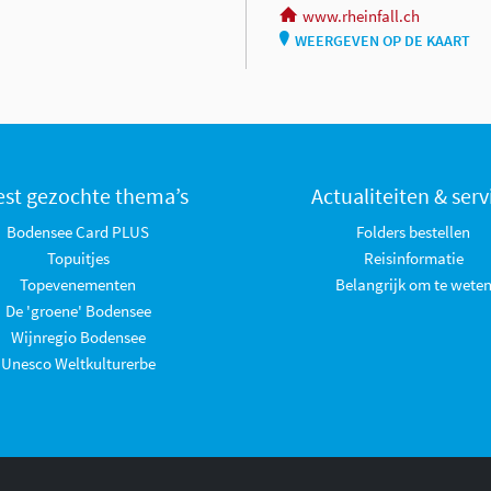
www.rheinfall.ch
WEERGEVEN OP DE KAART
st gezochte thema’s
Actualiteiten & serv
Bodensee Card PLUS
Folders bestellen
Topuitjes
Reisinformatie
Topevenementen
Belangrijk om te wete
De 'groene' Bodensee
Wijnregio Bodensee
Unesco Weltkulturerbe